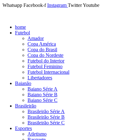
Whatsapp
Facebook-f
Instagram
Twitter
Youtube
home
Futebol
Amador
Copa América
Copa do Brasil
Copa do Nordeste
Futebol do Interior
Futebol Feminino
Futebol Internacional
Libertadores
Baianão
Baiano Série A
Baiano Série B
Baiano Série C
Brasileirão
Brasileirão Série A
Brasileirão Série B
Brasileirão Série C
Esportes
Atletismo
Basquete