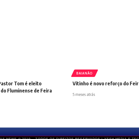
BAIANÃO
astor Tom é eleito
Vitinho é novo reforço do Feir
 do Fluminense de Feira
5 meses atrás
AS NEWS © 2019 – TODOS OS DIREITOS RESERVADOS |
YESH MEDIA E TE