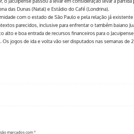
or, o Jacuipense passou a levar em consideração levar a partida
ena das Dunas (Natal) e Estádio do Café (Londrina).
imidade com o estado de São Paulo e pela relação já existente 
ntextos parecidos, inclusive para enfrentar o também baiano Ju
o alto e boa entrada de recursos financeiros para o Jacuipense
. Os jogos de ida e volta vão ser disputados nas semanas de 22
 são marcados com
*