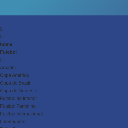
home
Futebol
Amador
Copa América
Copa do Brasil
Copa do Nordeste
Futebol do Interior
Futebol Feminino
Futebol Internacional
Libertadores