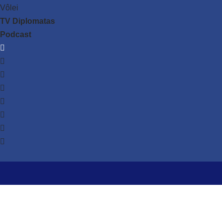
Vôlei
TV Diplomatas
Podcast