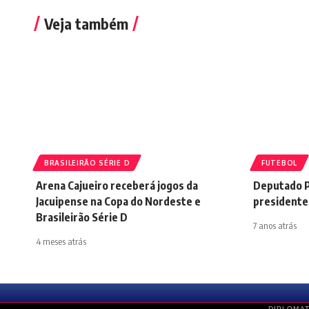
Veja também
BRASILEIRÃO SÉRIE D
FUTEBOL
Arena Cajueiro receberá jogos da
Deputado P
Jacuipense na Copa do Nordeste e
presidente
Brasileirão Série D
7 anos atrás
4 meses atrás
DIPLOMAT