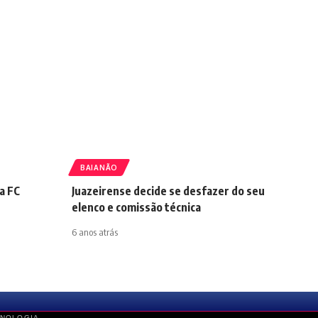
BAIANÃO
a FC
Juazeirense decide se desfazer do seu
elenco e comissão técnica
6 anos atrás
CNOLOGIA