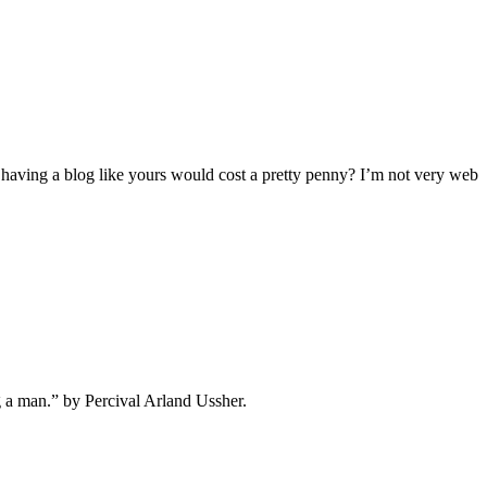
 having a blog like yours would cost a pretty penny? I’m not very web
ng a man.” by Percival Arland Ussher.