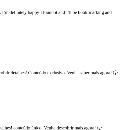
, I’m definitely happy I found it and I’ll be book-marking and
scobrir detalhes! Conteúdo exclusivo. Venha saber mais agora! 🙂
etalhes! conteúdo único. Venha descobrir mais agora! 🙂