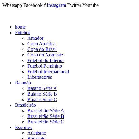
Whatsapp
Facebook-f
Instagram
Twitter
Youtube
home
Futebol
Amador
Copa América
Copa do Brasil
Copa do Nordeste
Futebol do Interior
Futebol Feminino
Futebol Internacional
Libertadores
Baianão
Baiano Série A
Baiano Série B
Baiano Série C
Brasileirão
Brasileirão Série A
Brasileirão Série B
Brasileirão Série C
Esportes
Atletismo
Basquete