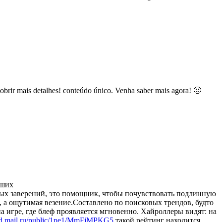
cobrir mais detalhes! conteúdo único. Venha saber mais agora! 🙂
чших
стых заверений, это помощник, чтобы почувствовать подлинную
, а ощутимая везение.Составлено по поисковых трендов, будто
а игре, где блеф проявляется мгновенно. Хайроллеры видят: на
oud.mail.ru/public/1pe1/MmFjMPKG5
такой рейтинг находится