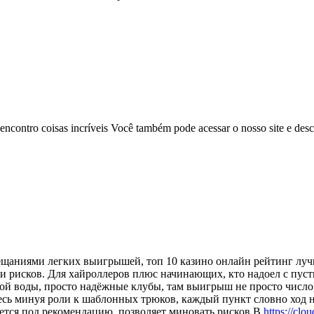
u encontro coisas incríveis Você também pode acessar o nosso site e des
бещаниями легких выигрышей, топ 10 казино онлайн рейтинг лу
ушки рисков. Для хайроллеров плюс начинающих, кто надоел с пу
ной воды, просто надёжные клубы, там выигрыш не просто число
десь минуя роли к шаблонных трюков, каждый пункт словно ход н
ается под рекомендацию, позволяет миновать рисков.В
https://cl