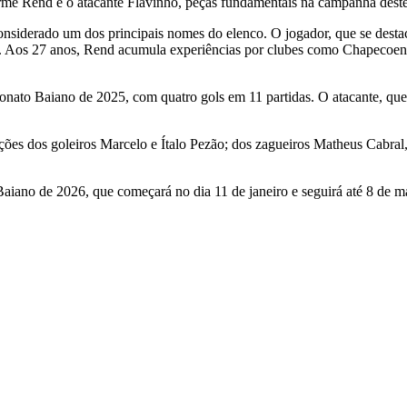
rme Rend e o atacante Flavinho, peças fundamentais na campanha deste
nsiderado um dos principais nomes do elenco. O jogador, que se destac
 Aos 27 anos, Rend acumula experiências por clubes como Chapecoens
onato Baiano de 2025, com quatro gols em 11 partidas. O atacante, que
s dos goleiros Marcelo e Ítalo Pezão; dos zagueiros Matheus Cabral, 
iano de 2026, que começará no dia 11 de janeiro e seguirá até 8 de m