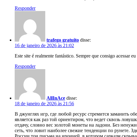
Responder
trafego gratuito
disse:
16 de janeiro de 2026 às 21:02
Este site é realmente fantástico. Sempre que consigo acessar e
Responder
AllInAce
disse:
18 de janeiro de 2026 às 21:56
В джунглях игр, где любой ресурс стремится заманить о
является как раз той ориентиром, что ведет сквозь лов
отдачу, словно вес золотой монеты на ладони. Без ненуж
сеть, что ловит наиболее свежие тенденции по рунете. З
России тон письма на иронией, в котором сарказм скрыв