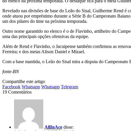
do elenco na próxima temporada. O destaque fica para o meia Guilhe
Revelado nas divisões de base do Leão do Sisal, Guilherme Rend é co
onde atuou por empréstimo durante a Série B do Campeonato Baiano.
um dos pilares do time na próxima temporada.
Outro nome garantido no elenco é o de Flavinho, artilheiro do Campe
uma das principais opções ofensivas da equipe.
Além de Rend e Flavinho, o Jacuipense também confirmou as renovaçõe
Ferreira; e dos meias Alison Daniel e Mizael.
Com a base mantida, o Leão do Sisal mira a disputa do Campeonato Ba
fonte-BN
Compartilhe este artigo
Facebook
Whatsapp
Whatsapp
Telegram
19 Comentários
AllInAce
disse: