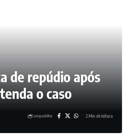
ta de repúdio após
ntenda o caso
2 Min de leitura
Compartilhe