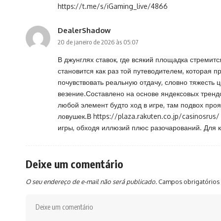
https://t.me/s/iGaming_live/4866
DealerShadow
20 de janeiro de 2026 às 05:07
В джунглях ставок, где всякий площадка стремитс
становится как раз той путеводителем, которая 
почувствовать реальную отдачу, словно тяжесть
везение.Составлено на основе яндексовых трендо
любой элемент будто ход в игре, там подвох про
ловушек.В
https://plaza.rakuten.co.jp/casinosrus/
игры, обходя иллюзий плюс разочарований. Для кт
Deixe um comentário
O seu endereço de e-mail não será publicado.
Campos obrigatórios