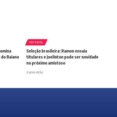
FUTEBOL
 domina
Seleção brasileira: Ramon ensaia
a do Baiano
titulares e Joelinton pode ser novidade
no próximo amistoso
3 anos atrás