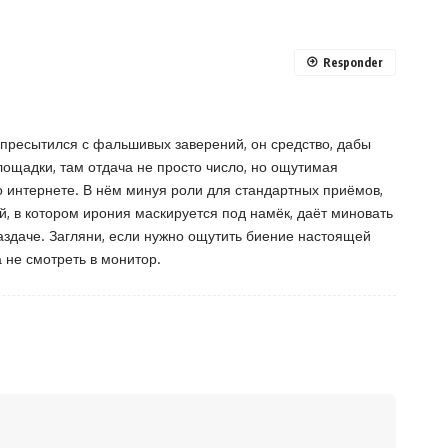
Responder
 пресытился с фальшивых заверений, он средство, дабы
ощадки, там отдача не просто число, но ощутимая
о интернете. В нём минуя роли для стандартных приёмов,
й, в котором ирония маскируется под намёк, даёт миновать
аздаче. Загляни, если нужно ощутить биение настоящей
 не смотреть в монитор.