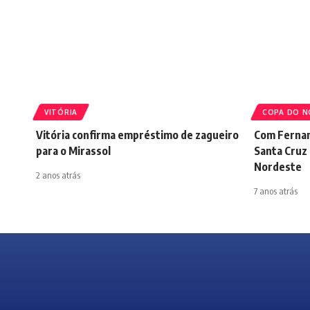
VITÓRIA
COPA DO N
Vitória confirma empréstimo de zagueiro
Com Fernan
para o Mirassol
Santa Cruz 
Nordeste
2 anos atrás
7 anos atrás