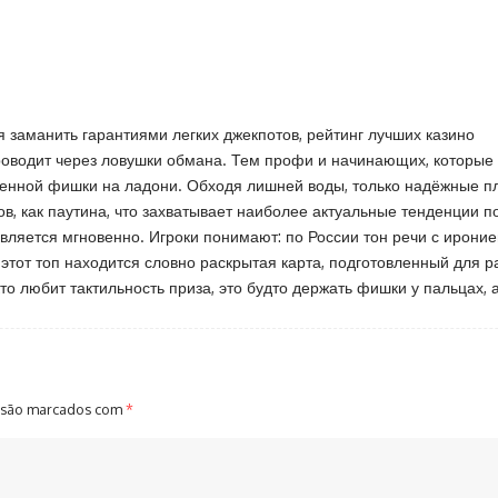
я заманить гарантиями легких джекпотов, рейтинг лучших казино
проводит через ловушки обмана. Тем профи и начинающих, которые
 ценной фишки на ладони. Обходя лишней воды, только надёжные пл
в, как паутина, что захватывает наиболее актуальные тенденции п
является мгновенно. Игроки понимают: по России тон речи с ироние
этот топ находится словно раскрытая карта, подготовленный для р
о любит тактильность приза, это будто держать фишки у пальцах, а
 são marcados com
*