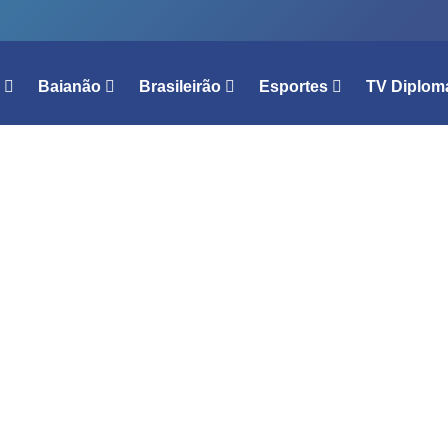
l
Baianão
Brasileirão
Esportes
TV Diplom