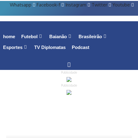
Whatsapp
Facebook-f
Instagram
Twitter
Youtube
home
Futebol
Baianão
Brasileirão
Esportes
TV Diplomatas
Podcast
Publicidade
Publicidade