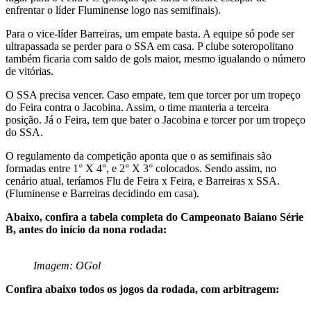
enfrentar o líder Fluminense logo nas semifinais).
Para o vice-líder Barreiras, um empate basta. A equipe só pode ser
ultrapassada se perder para o SSA em casa. P clube soteropolitano
também ficaria com saldo de gols maior, mesmo igualando o número
de vitórias.
O SSA precisa vencer. Caso empate, tem que torcer por um tropeço
do Feira contra o Jacobina. Assim, o time manteria a terceira
posição. Já o Feira, tem que bater o Jacobina e torcer por um tropeço
do SSA.
O regulamento da competição aponta que o as semifinais são
formadas entre 1° X 4°, e 2° X 3° colocados. Sendo assim, no
cenário atual, teríamos Flu de Feira x Feira, e Barreiras x SSA.
(Fluminense e Barreiras decidindo em casa).
Abaixo, confira a tabela completa do Campeonato Baiano Série
B, antes do início da nona rodada:
Imagem: OGol
Confira abaixo todos os jogos da rodada, com arbitragem: