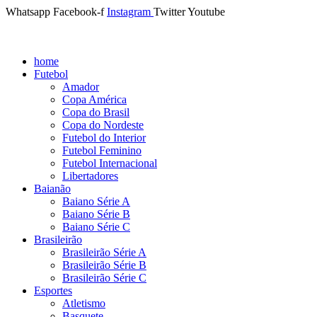
Whatsapp
Facebook-f
Instagram
Twitter
Youtube
home
Futebol
Amador
Copa América
Copa do Brasil
Copa do Nordeste
Futebol do Interior
Futebol Feminino
Futebol Internacional
Libertadores
Baianão
Baiano Série A
Baiano Série B
Baiano Série C
Brasileirão
Brasileirão Série A
Brasileirão Série B
Brasileirão Série C
Esportes
Atletismo
Basquete