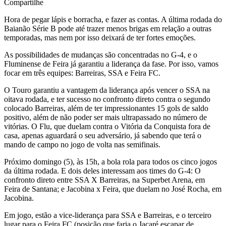
Compartilhe
Hora de pegar lápis e borracha, e fazer as contas. A última rodada do
Baianão Série B pode até trazer menos brigas em relação a outras
temporadas, mas nem por isso deixará de ter fortes emoções.
As possibilidades de mudanças são concentradas no G-4, e o
Fluminense de Feira já garantiu a liderança da fase. Por isso, vamos
focar em três equipes: Barreiras, SSA e Feira FC.
O Touro garantiu a vantagem da liderança após vencer o SSA na
oitava rodada, e ter sucesso no confronto direto contra o segundo
colocado Barreiras, além de ter impressionantes 15 gols de saldo
positivo, além de não poder ser mais ultrapassado no número de
vitórias. O Flu, que duelam contra o Vitória da Conquista fora de
casa, apenas aguardará o seu adversário, já sabendo que terá o
mando de campo no jogo de volta nas semifinais.
Próximo domingo (5), às 15h, a bola rola para todos os cinco jogos
da última rodada. E dois deles interessam aos times do G-4: O
confronto direto entre SSA X Barreiras, na Superbet Arena, em
Feira de Santana; e Jacobina x Feira, que duelam no José Rocha, em
Jacobina.
Em jogo, estão a vice-liderança para SSA e Barreiras, e o terceiro
lugar para o Feira FC (posição que faria o Jacaré escapar de