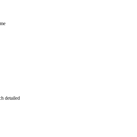
ome
ch detailed