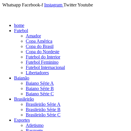
Whatsapp
Facebook-f
Instagram
Twitter
Youtube
home
Futebol
Amador
Copa América
Copa do Brasil
Copa do Nordeste
Futebol do Interior
Futebol Feminino
Futebol Internacional
Libertadores
Baianão
Baiano Série A
Baiano Série B
Baiano Série C
Brasileirão
Brasileirão Série A
Brasileirão Série B
Brasileirão Série C
Esportes
Atletismo
Basquete