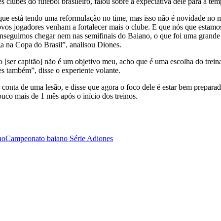
clubes do futebol brasileiro, falou sobre a expectativa dele para a te
que está tendo uma reformulação no time, mas isso não é novidade no me
ovos jogadores venham a fortalecer mais o clube. E que nós que estam
conseguimos chegar nem nas semifinais do Baiano, o que foi uma grande 
aga na Copa do Brasil”, analisou Diones.
so [ser capitão] não é um objetivo meu, acho que é uma escolha do trei
s também”, disse o experiente volante.
 conta de uma lesão, e disse que agora o foco dele é estar bem prepar
ouco mais de 1 mês após o início dos treinos.
no
Campeonato baiano Série A
diones