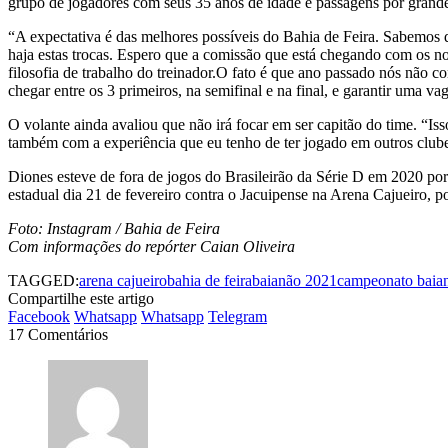
grupo de jogadores com seus 35 anos de idade e passagens por grandes 
“A expectativa é das melhores possíveis do Bahia de Feira. Sabemos 
haja estas trocas. Espero que a comissão que está chegando com os n
filosofia de trabalho do treinador.O fato é que ano passado nós não 
chegar entre os 3 primeiros, na semifinal e na final, e garantir uma v
O volante ainda avaliou que não irá focar em ser capitão do time. “Is
também com a experiência que eu tenho de ter jogado em outros clube
Diones esteve de fora de jogos do Brasileirão da Série D em 2020 por
estadual dia 21 de fevereiro contra o Jacuipense na Arena Cajueiro, p
Foto: Instagram / Bahia de Feira
Com informações do repórter Caian Oliveira
TAGGED:
arena cajueiro
bahia de feira
baianão 2021
campeonato baia
Compartilhe este artigo
Facebook
Whatsapp
Whatsapp
Telegram
17 Comentários