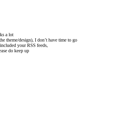
ks a lot
 the theme/design), I don’t have time to go
o included your RSS feeds,
lease do keep up