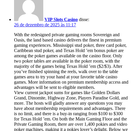
VIP Slots Casino
disse:
26 de dezembro de 2025 às 11:17
With the redesigned private gaming rooms Sovereign and
Oasis, the land based casino delivers the finest in premium
gaming experiences. Mississippi stud poker, three card poker,
Caribbean stud poker, and Texas Hold ’em bonus poker are
among the poker games available on the casino floor. Only
two poker tables are available in the poker room, with the
majority of the games being Texas Hold ’em ($2/$3). After
you’ve finished spinning the reels, walk over to the table
games area to try your hand at your favorite table casino
games. More information on premium membership access and
advantages will be sent to eligible members.
View current jackpot sums for games like Golden Dollars
Grand, Dinomite, Highway Zone, Players Paradise Gold, and
more. The hosts will gladly answer any questions you may
have about membership requirements and advantages. There
is no limit, and there is a buy-in ranging from $100 to $300
for Texas Hold ’em. On both the Main Gaming Floor and the
Private Gaming Room, there are over 1,400 pokies and video
poker machines, making it a pokies lover’s delight. Below we