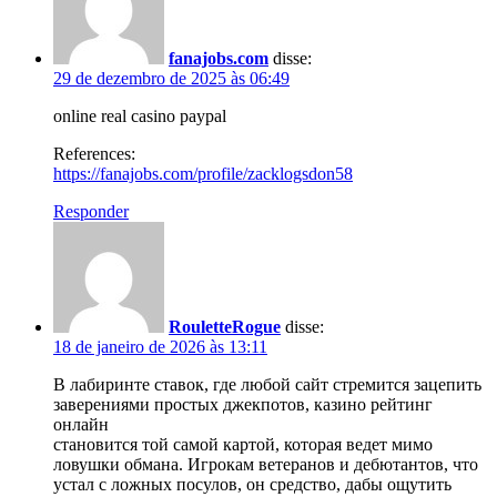
fanajobs.com
disse:
29 de dezembro de 2025 às 06:49
online real casino paypal
References:
https://fanajobs.com/profile/zacklogsdon58
Responder
RouletteRogue
disse:
18 de janeiro de 2026 às 13:11
В лабиринте ставок, где любой сайт стремится зацепить
заверениями простых джекпотов, казино рейтинг
онлайн
становится той самой картой, которая ведет мимо
ловушки обмана. Игрокам ветеранов и дебютантов, что
устал с ложных посулов, он средство, дабы ощутить