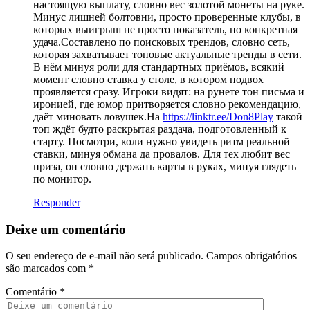
настоящую выплату, словно вес золотой монеты на руке.
Минус лишней болтовни, просто проверенные клубы, в
которых выигрыш не просто показатель, но конкретная
удача.Составлено по поисковых трендов, словно сеть,
которая захватывает топовые актуальные тренды в сети.
В нём минуя роли для стандартных приёмов, всякий
момент словно ставка у столе, в котором подвох
проявляется сразу. Игроки видят: на рунете тон письма и
иронией, где юмор притворяется словно рекомендацию,
даёт миновать ловушек.На
https://linktr.ee/Don8Play
такой
топ ждёт будто раскрытая раздача, подготовленный к
старту. Посмотри, коли нужно увидеть ритм реальной
ставки, минуя обмана да провалов. Для тех любит вес
приза, он словно держать карты в руках, минуя глядеть
по монитор.
Responder
Deixe um comentário
O seu endereço de e-mail não será publicado.
Campos obrigatórios
são marcados com
*
Comentário
*