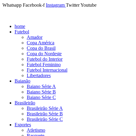
Whatsapp
Facebook-f
Instagram
Twitter
Youtube
home
Futebol
Amador
Copa América
Copa do Brasil
Copa do Nordeste
Futebol do Interior
Futebol Feminino
Futebol Internacional
Libertadores
Baianão
Baiano Série A
Baiano Série B
Baiano Série C
Brasileirão
Brasileirão Série A
Brasileirão Série B
Brasileirão Série C
Esportes
Atletismo
Basquete