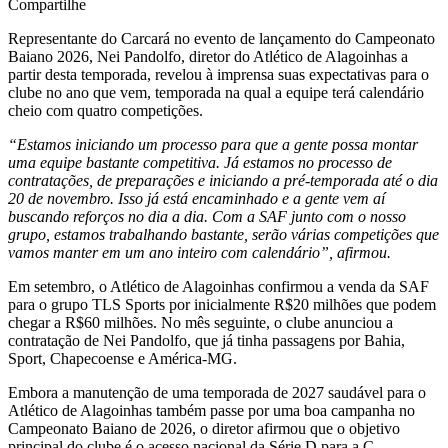
Compartilhe
Representante do Carcará no evento de lançamento do Campeonato
Baiano 2026, Nei Pandolfo, diretor do Atlético de Alagoinhas a
partir desta temporada, revelou à imprensa suas expectativas para o
clube no ano que vem, temporada na qual a equipe terá calendário
cheio com quatro competições.
“Estamos iniciando um processo para que a gente possa montar
uma equipe bastante competitiva. Já estamos no processo de
contratações, de preparações e iniciando a pré-temporada até o dia
20 de novembro. Isso já está encaminhado e a gente vem aí
buscando reforços no dia a dia. Com a SAF junto com o nosso
grupo, estamos trabalhando bastante, serão várias competições que
vamos manter em um ano inteiro com calendário”, afirmou.
Em setembro, o Atlético de Alagoinhas confirmou a venda da SAF
para o grupo TLS Sports por inicialmente R$20 milhões que podem
chegar a R$60 milhões. No mês seguinte, o clube anunciou a
contratação de Nei Pandolfo, que já tinha passagens por Bahia,
Sport, Chapecoense e América-MG.
Embora a manutenção de uma temporada de 2027 saudável para o
Atlético de Alagoinhas também passe por uma boa campanha no
Campeonato Baiano de 2026, o diretor afirmou que o objetivo
principal do clube é o acesso nacional da Série D para a C.