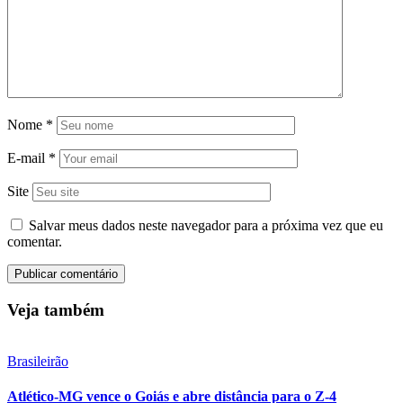
Nome
*
E-mail
*
Site
Salvar meus dados neste navegador para a próxima vez que eu
comentar.
Veja também
Brasileirão
Atlético-MG vence o Goiás e abre distância para o Z-4