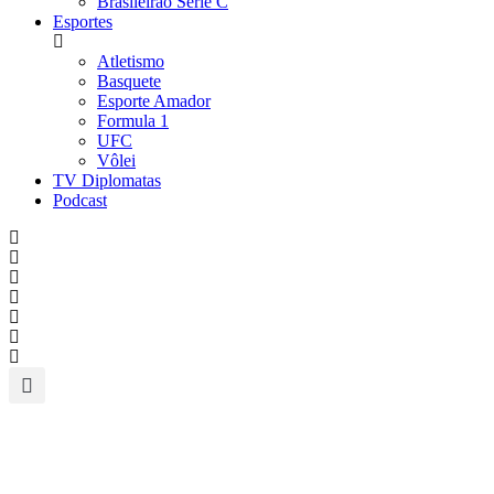
Brasileirão Série C
Esportes
Atletismo
Basquete
Esporte Amador
Formula 1
UFC
Vôlei
TV Diplomatas
Podcast