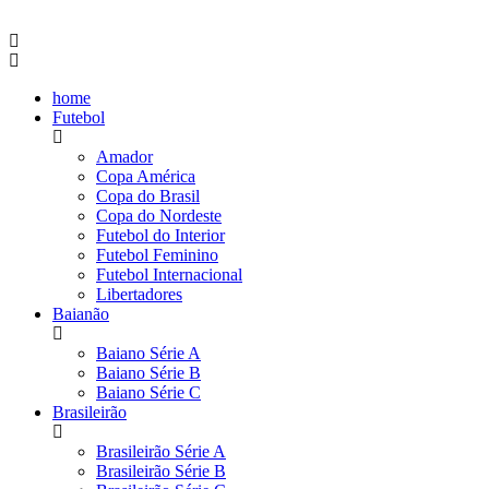
home
Futebol
Amador
Copa América
Copa do Brasil
Copa do Nordeste
Futebol do Interior
Futebol Feminino
Futebol Internacional
Libertadores
Baianão
Baiano Série A
Baiano Série B
Baiano Série C
Brasileirão
Brasileirão Série A
Brasileirão Série B