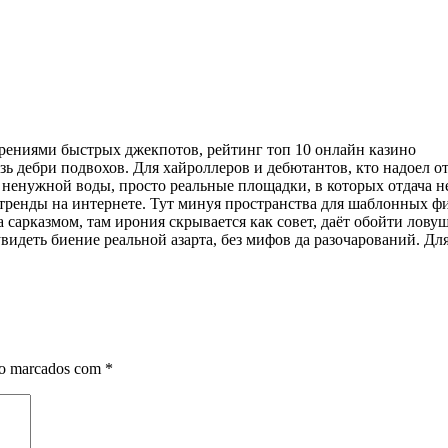
верениями быстрых джекпотов, рейтинг топ 10 онлайн казино
зь дебри подвохов. Для хайроллеров и дебютантов, кто надоел о
я ненужной воды, просто реальные площадки, в которых отдача 
тренды на интернете. Тут минуя пространства для шаблонных фи
 сарказмом, там ирония скрывается как совет, даёт обойти лову
увидеть биение реальной азарта, без мифов да разочарований. Для
ão marcados com
*