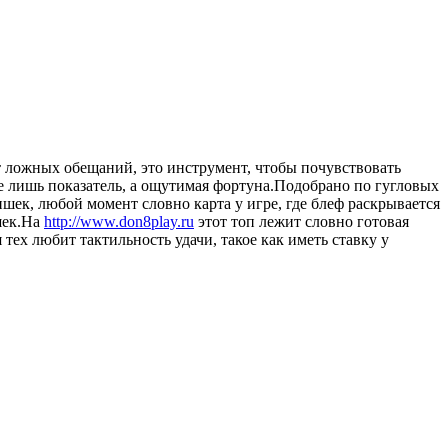
т ложных обещаний, это инструмент, чтобы почувствовать
не лишь показатель, а ощутимая фортуна.Подобрано по гугловых
шек, любой момент словно карта у игре, где блеф раскрывается
шек.На
http://www.don8play.ru
этот топ лежит словно готовая
 тех любит тактильность удачи, такое как иметь ставку у