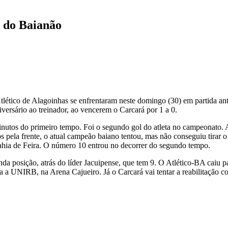
r do Baianão
tlético de Alagoinhas se enfrentaram neste domingo (30) em partida an
ersário ao treinador, ao vencerem o Carcará por 1 a 0.
inutos do primeiro tempo. Foi o segundo gol do atleta no campeonato. A
s pela frente, o atual campeão baiano tentou, mas não conseguiu tirar 
Bahia de Feira. O número 10 entrou no decorrer do segundo tempo.
a posição, atrás do líder Jacuipense, que tem 9. O Atlético-BA caiu par
ra a UNIRB, na Arena Cajueiro. Já o Carcará vai tentar a reabilitação 