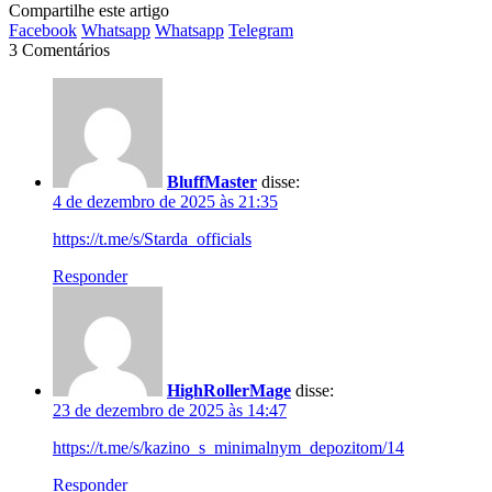
Compartilhe este artigo
Facebook
Whatsapp
Whatsapp
Telegram
3 Comentários
BluffMaster
disse:
4 de dezembro de 2025 às 21:35
https://t.me/s/Starda_officials
Responder
HighRollerMage
disse:
23 de dezembro de 2025 às 14:47
https://t.me/s/kazino_s_minimalnym_depozitom/14
Responder