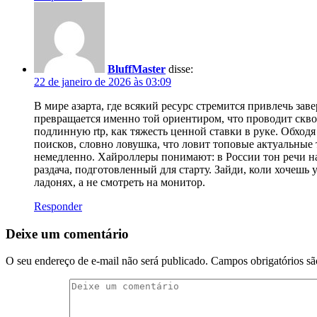
BluffMaster
disse:
22 de janeiro de 2026 às 03:09
В мире азарта, где всякий ресурс стремится привлечь за
превращается именно той ориентиром, что проводит скво
подлинную rtp, как тяжесть ценной ставки в руке. Обход
поисков, словно ловушка, что ловит топовые актуальные 
немедленно. Хайроллеры понимают: в России тон речи на
раздача, подготовленный для старту. Зайди, коли хочешь 
ладонях, а не смотреть на монитор.
Responder
Deixe um comentário
O seu endereço de e-mail não será publicado.
Campos obrigatórios s