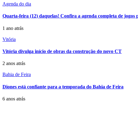
Agenda do dia
Quarta-feira (12) daquelas! Confira a agenda completa de jogos 
1 ano atrás
Vitória
Vitória divulga início de obras da construção do novo CT
2 anos atrás
Bahia de Feira
Diones está confiante para a temporada do Bahia de Feira
6 anos atrás