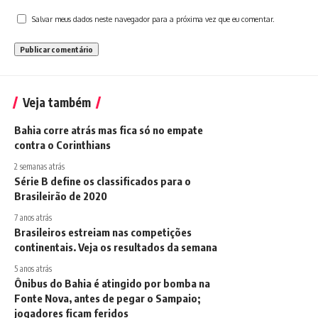
Salvar meus dados neste navegador para a próxima vez que eu comentar.
Veja também
Bahia corre atrás mas fica só no empate
contra o Corinthians
2 semanas atrás
Série B define os classificados para o
Brasileirão de 2020
7 anos atrás
Brasileiros estreiam nas competições
continentais. Veja os resultados da semana
5 anos atrás
Ônibus do Bahia é atingido por bomba na
Fonte Nova, antes de pegar o Sampaio;
jogadores ficam feridos