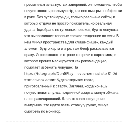
пресытился из-за пустых заверений, он помощник, чтобы
почувствовать реальную rtp, как вес выигрышной фишки
в руке. Без пустой ерунды, только реальные сайты, в
которых отдача не просто показатель, но реальная
удача.Подобрано по гугловых поисков, будто ловушка,
что вылавливает топовые свежие тенденции по сети. В
нём минуя пространства для клише фишек, каждый
элемент будто карта в игре, там блеф раскрывается
сразу. Игроки знают: в стране тон речи с сарказмом, в
котором ирония маскируется как рекомендацию,
помогает избежать ловушек.На
https://telegra.ph/Don8Play—svezhee-nachalo-01-06
этот список лежит будто открытая карта,
приготовленный к старту. Загляни, когда хочешь
почувствовать пульс подлинной азарта, минуя обмана
плюс разочарований. Для что знает ощущение
выигрыша, это будто взять ставку у руках, минуя
смотреть по монитор.