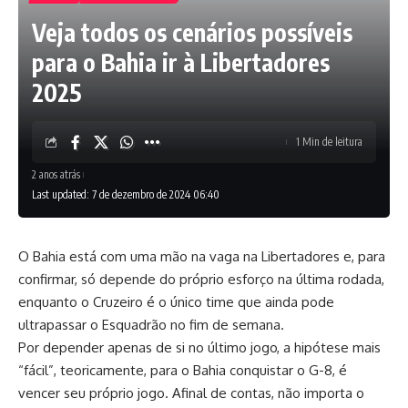
Veja todos os cenários possíveis
para o Bahia ir à Libertadores
2025
1 Min de leitura
2 anos atrás
Last updated: 7 de dezembro de 2024 06:40
O Bahia está com uma mão na vaga na Libertadores e, para
confirmar, só depende do próprio esforço na última rodada,
enquanto o Cruzeiro é o único time que ainda pode
ultrapassar o Esquadrão no fim de semana.
Por depender apenas de si no último jogo, a hipótese mais
“fácil”, teoricamente, para o Bahia conquistar o G-8, é
vencer seu próprio jogo. Afinal de contas, não importa o