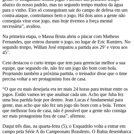
abaixo do nosso padrão, mas no segundo tempo mudou da água
para o vinho. Eles só conseguiram sair do campo de defesa em um
contra-ataque, controlamos bem o jogo. Há dois anos a gente não
conseguia virar esse jogo, mas hoje tivemos a força mental
necessária”, avaliou.
Na primeira etapa, o Massa Bruta abriu o placar com Matheus
Fernandes, que entrou durante o jogo, no lugar de Eric Ramires. No
segundo tempo, Willian José empatou a partida aos 29’ e virou aos
45’.
Ceni destacou o curto tempo que tem para gerenciar melhor a sua
equipe, que segundo ele, não fez um jogo tão bom com bola.
Projetando também a próxima partida, o treinador disse que o time
precisa voltar a ser protagonista fora de casa.
“O que eu mais desejaria era ter mais 24 horas para treinar entre os
jogos. Então vamos ter que analisar cada um. Acho que Juba fez
uma boa partida hoje por dentro. Jean Lucas é fundamental para
gente, mas acho que não fez um jogo tão bom com a bola. Temos
que melhorar fora de casa, não é possível que a gente não consiga
ser mais protagonista fora de casa”, afirmou.
Daqui três dias, na quarta-feira (5), o Esquadrão volta a entrar em
campo pela Série A do Campeonato Brasileiro. O Bahia desembarca