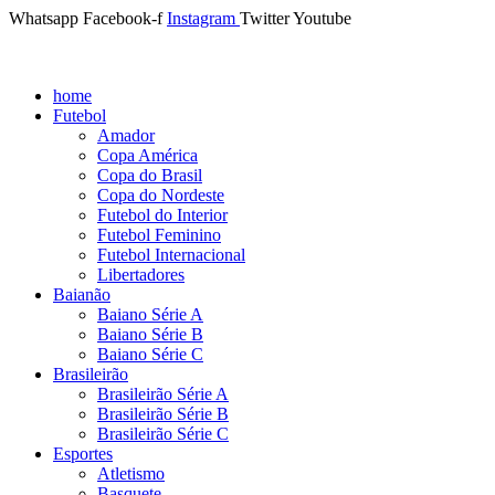
Whatsapp
Facebook-f
Instagram
Twitter
Youtube
home
Futebol
Amador
Copa América
Copa do Brasil
Copa do Nordeste
Futebol do Interior
Futebol Feminino
Futebol Internacional
Libertadores
Baianão
Baiano Série A
Baiano Série B
Baiano Série C
Brasileirão
Brasileirão Série A
Brasileirão Série B
Brasileirão Série C
Esportes
Atletismo
Basquete