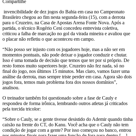
Compartilhe
invencibilidade de dez jogos do Bahia em casa no Campeonato
Brasileiro chegou ao fim nesta segunda-feira (15), com a derrota
para o Cruzeiro, na Casa de Apostas Arena Fonte Nova. Após a
partida, o técnico Rogério Ceni concedeu entrevista coletiva,
criticou a falha de marcação no gol da virada mineira e avaliou que
o placar não refletiu o que aconteceu em campo.
“Não posso ser injusto com os jogadores hoje, mas a não ser em
momentos pontuais, não pode deixar o jogador conduzir e chutar.
Isso é uma tomada de decisão que temos que ter por si próprio. De
resto fomos muito superiores hoje. Cruzeiro não fez nada, só no
final do jogo, nos últimos 15 minutos. Mas claro, vamos fazer uma
análise da derrota, mas sempre triste perder em casa. Agora são dois
jogos fora, temos mais problema fora dos nossos domínios”,
analisou.
O treinador também foi questionado sobre a fase de Cauly e
respondeu de forma irônica, lembrando outros atletas já criticados
pela torcida tricolor:
“Sobre o Cauly, se a gente tivesse desistido do Ademir quando tinha
caixão na frente do CT, do Kanu. Você acha que o Cauly não tem
condição de jogar com a gente? Por isso começou no banco, entrou
nos minutos finais para fazer uma função de fora para dentro […]