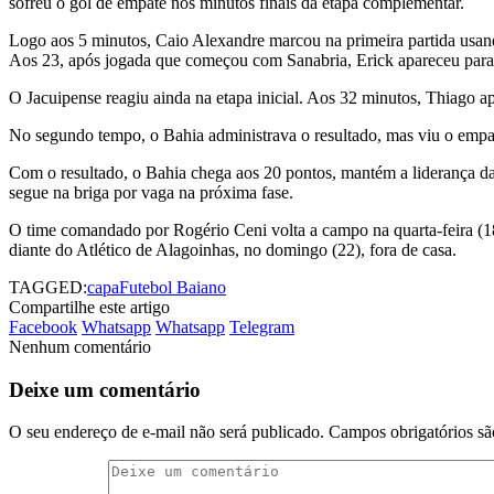
sofreu o gol de empate nos minutos finais da etapa complementar.
Logo aos 5 minutos, Caio Alexandre marcou na primeira partida usan
Aos 23, após jogada que começou com Sanabria, Erick apareceu para a
O Jacuipense reagiu ainda na etapa inicial. Aos 32 minutos, Thiago ap
No segundo tempo, o Bahia administrava o resultado, mas viu o empate
Com o resultado, o Bahia chega aos 20 pontos, mantém a liderança da 
segue na briga por vaga na próxima fase.
O time comandado por Rogério Ceni volta a campo na quarta-feira (18
diante do Atlético de Alagoinhas, no domingo (22), fora de casa.
TAGGED:
capa
Futebol Baiano
Compartilhe este artigo
Facebook
Whatsapp
Whatsapp
Telegram
Nenhum comentário
Deixe um comentário
O seu endereço de e-mail não será publicado.
Campos obrigatórios s