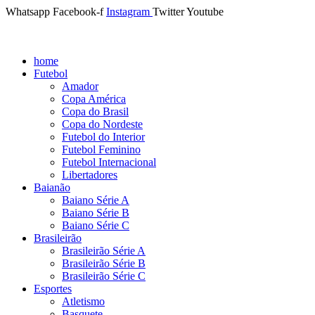
Whatsapp
Facebook-f
Instagram
Twitter
Youtube
home
Futebol
Amador
Copa América
Copa do Brasil
Copa do Nordeste
Futebol do Interior
Futebol Feminino
Futebol Internacional
Libertadores
Baianão
Baiano Série A
Baiano Série B
Baiano Série C
Brasileirão
Brasileirão Série A
Brasileirão Série B
Brasileirão Série C
Esportes
Atletismo
Basquete