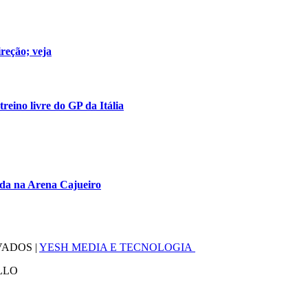
reção; veja
reino livre do GP da Itália
eada na Arena Cajueiro
VADOS |
YESH MEDIA E TECNOLOGIA
LLO