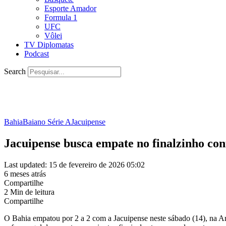
Esporte Amador
Formula 1
UFC
Vôlei
TV Diplomatas
Podcast
Search
Bahia
Baiano Série A
Jacuipense
Jacuipense busca empate no finalzinho con
Last updated: 15 de fevereiro de 2026 05:02
6 meses atrás
Compartilhe
2 Min de leitura
Compartilhe
O Bahia empatou por 2 a 2 com a Jacuipense neste sábado (14), na A