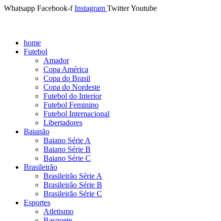
Whatsapp
Facebook-f
Instagram
Twitter
Youtube
home
Futebol
Amador
Copa América
Copa do Brasil
Copa do Nordeste
Futebol do Interior
Futebol Feminino
Futebol Internacional
Libertadores
Baianão
Baiano Série A
Baiano Série B
Baiano Série C
Brasileirão
Brasileirão Série A
Brasileirão Série B
Brasileirão Série C
Esportes
Atletismo
Basquete