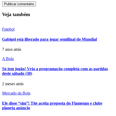
Veja também
Futebol
Gabigol está liberado para jogar semifinal do Mundial
7 anos atrás
A Bola
Só tem jogão! Veja a programação completa com as partidas
deste sábado (30)
2 meses atrás
Mercado da Bola
Ele disse “sim”! Tite aceita proposta do Flamengo e clube
planeja anúncio