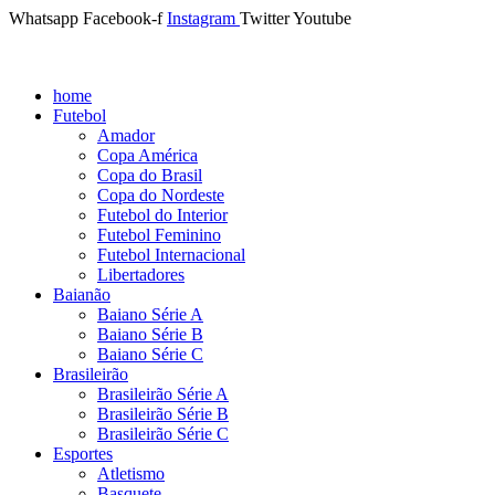
Whatsapp
Facebook-f
Instagram
Twitter
Youtube
home
Futebol
Amador
Copa América
Copa do Brasil
Copa do Nordeste
Futebol do Interior
Futebol Feminino
Futebol Internacional
Libertadores
Baianão
Baiano Série A
Baiano Série B
Baiano Série C
Brasileirão
Brasileirão Série A
Brasileirão Série B
Brasileirão Série C
Esportes
Atletismo
Basquete