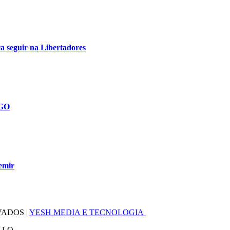
ra seguir na Libertadores
-GO
demir
VADOS |
YESH MEDIA E TECNOLOGIA
LLO