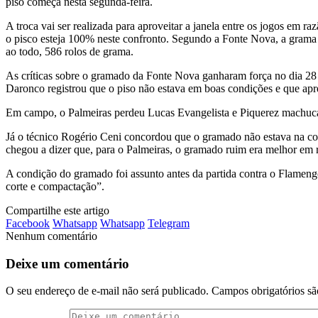
piso começa nesta segunda-feira.
A troca vai ser realizada para aproveitar a janela entre os jogos em r
o pisco esteja 100% neste confronto. Segundo a Fonte Nova, a grama ut
ao todo, 586 rolos de grama.
As críticas sobre o gramado da Fonte Nova ganharam força no dia 28 
Daronco registrou que o piso não estava em boas condições e que apre
Em campo, o Palmeiras perdeu Lucas Evangelista e Piquerez machucado
Já o técnico Rogério Ceni concordou que o gramado não estava na cond
chegou a dizer que, para o Palmeiras, o gramado ruim era melhor em ra
A condição do gramado foi assunto antes da partida contra o Flameng
corte e compactação”.
Compartilhe este artigo
Facebook
Whatsapp
Whatsapp
Telegram
Nenhum comentário
Deixe um comentário
O seu endereço de e-mail não será publicado.
Campos obrigatórios s