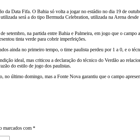
azão da Data Fifa. O Bahia só volta a jogar no estádio no dia 19 de outu
ilizada será a do tipo Bermuda Celebration, utilizada na Arena desde 20
de setembro, na partida entre Bahia e Palmeira, em jogo que o campo 
sentou tinta verde para cobrir imperfeições.
s ainda no primeiro tempo, o time paulista perdeu por 1 a 0, e o técn
ição ideal, mas criticou a declaração do técnico do Verdão ao relacion
zão do estilo de jogo dos paulistas.
o, no último domingo, mas a Fonte Nova garantiu que o campo apresent
ão marcados com
*