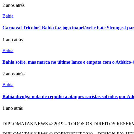
2 anos atrás
Bahia
Carnaval Tricolor! Bahia faz jogo inapelável e bate Strongest pa
1 ano atrás
Bahia
Bahia sofre, mas marca no último lance e empata com o Atlético
2 anos atrás
Bahia
Bahia divulga nota de repúdio à ataques racistas sofridos por A
1 ano atrás
DIPLOMATAS NEWS © 2019 – TODOS OS DIREITOS RESER
DIPLOMATAS NEWS © COPYRIGHT 2019 – DESIGN BY: HE