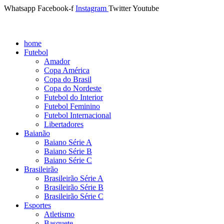
Whatsapp
Facebook-f
Instagram
Twitter
Youtube
home
Futebol
Amador
Copa América
Copa do Brasil
Copa do Nordeste
Futebol do Interior
Futebol Feminino
Futebol Internacional
Libertadores
Baianão
Baiano Série A
Baiano Série B
Baiano Série C
Brasileirão
Brasileirão Série A
Brasileirão Série B
Brasileirão Série C
Esportes
Atletismo
Basquete