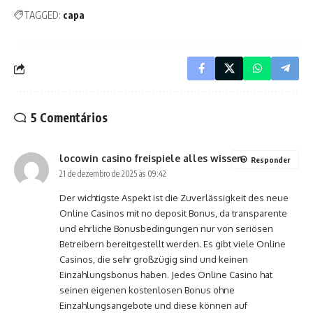
TAGGED:
capa
5 Comentários
locowin casino freispiele alles wissen
Responder
21 de dezembro de 2025 às 09:42
Der wichtigste Aspekt ist die Zuverlässigkeit des neue
Online Casinos mit no deposit Bonus, da transparente
und ehrliche Bonusbedingungen nur von seriösen
Betreibern bereitgestellt werden. Es gibt viele Online
Casinos, die sehr großzügig sind und keinen
Einzahlungsbonus haben. Jedes Online Casino hat
seinen eigenen kostenlosen Bonus ohne
Einzahlungsangebote und diese können auf