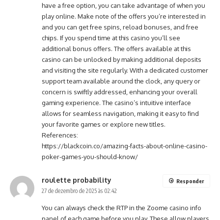
have a free option, you can take advantage of when you
play online. Make note of the offers you’re interested in
and you can get free spins, reload bonuses, and free
chips. If you spend time at this casino you’ll see
additional bonus offers. The offers available at this
casino can be unlocked by making additional deposits
and visiting the site regularly. With a dedicated customer
support team available around the clock, any query or
concern is swiftly addressed, enhancing your overall
gaming experience. The casino’s intuitive interface
allows for seamless navigation, making it easy to find
your favorite games or explore new titles.
References:
https://blackcoin.co/amazing-facts-about-online-casino-
poker-games-you-should-know/
roulette probability
Responder
27 de dezembro de 2025 às 02:42
You can always check the RTP in the Zoome casino info
panel of each game before you play. These allow players