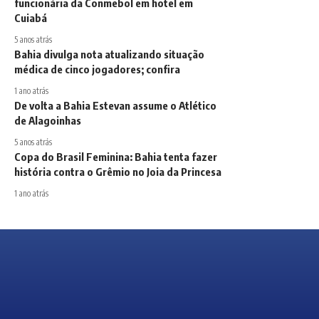
funcionária da Conmebol em hotel em
Cuiabá
5 anos atrás
Bahia divulga nota atualizando situação
médica de cinco jogadores; confira
1 ano atrás
De volta a Bahia Estevan assume o Atlético
de Alagoinhas
5 anos atrás
Copa do Brasil Feminina: Bahia tenta fazer
história contra o Grêmio no Joia da Princesa
1 ano atrás