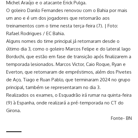
Michel Araújo e o atacante Erick Pulga.
O goleiro Danilo Fernandes renovou com o Bahia por mais
um ano e é um dos jogadores que retornarão aos
treinamentos com o time nesta terça-feira (7). | Foto:
Rafael Rodrigues / EC Bahia.
Alguns nomes do time principal já retornaram desde o
último dia 3, como o goleiro Marcos Felipe e do lateral Iago
Borduchi, que estão em fase de transição após finalizarem a
temporada lesionados. Marcos Victor, Caio Roque, Ryan e
Everton, que retornaram de empréstimos, além dos Pivetes
de Aço, Tiago e Ruan Pablo, que terminaram 2024 no grupo
principal, também se representaram no dia 3.
Realizados os exames, o Esquadrão irá rumar na quinta-feira
(9) à Espanha, onde realizará a pré-temporada no CT do
Girona.
Fonte- BN