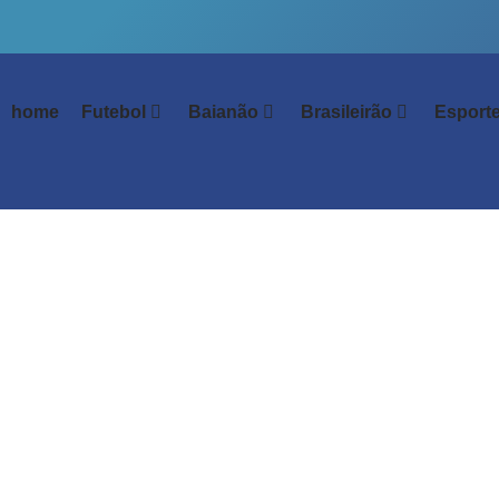
home
Futebol
Baianão
Brasileirão
Esport