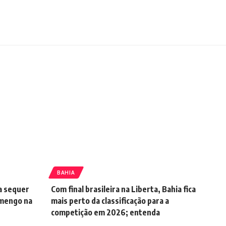
BAHIA
ia sequer
Com final brasileira na Liberta, Bahia fica
lamengo na
mais perto da classificação para a
competição em 2026; entenda