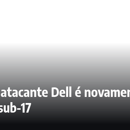
 atacante Dell é novame
 sub-17