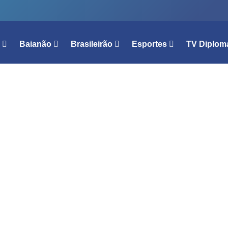
l
Baianão
Brasileirão
Esportes
TV Diplom