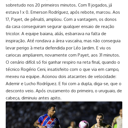
sobretudo nos 20 primeiros minutos. Com 11 jogados, já
estava 1 x 0. Emerson Rodríguez, após rebote, marcou. Aos
17, Payet, de pênalti, ampliou. Com a vantagem, os donos
da casa conseguiram segurar qualquer ensaio de reação
tricolor. A equipe baiana, aliás, esbarrava na falta de
inspiração. Até rondava a área vascaína, mas não conseguia
levar perigo à meta defendida por Léo Jardim. E viu os
cariocas ampliarem, novamente com Payet, aos 31 minutos.
O cenário difícil só foi ganhar respiro na reta final, quando o
técnico Rogério Ceni, insatisfeito com o que via em campo,
mexeu na equipe. Acionou dois atacantes de velocidade:
Ademir e Lucho Rodríguez. E foi com a dupla, diga-se, que o
desconto veio. Após cruzamento do primeiro, o uruguaio, de
cabeça, diminuiu antes apito.