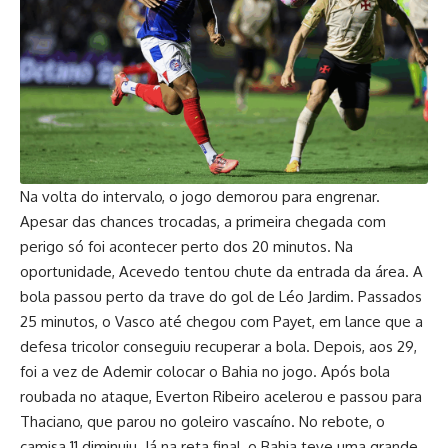
Na volta do intervalo, o jogo demorou para engrenar.
Apesar das chances trocadas, a primeira chegada com
perigo só foi acontecer perto dos 20 minutos. Na
oportunidade, Acevedo tentou chute da entrada da área. A
bola passou perto da trave do gol de Léo Jardim. Passados
25 minutos, o Vasco até chegou com Payet, em lance que a
defesa tricolor conseguiu recuperar a bola. Depois, aos 29,
foi a vez de Ademir colocar o Bahia no jogo. Após bola
roubada no ataque, Everton Ribeiro acelerou e passou para
Thaciano, que parou no goleiro vascaíno. No rebote, o
camisa 11 diminuiu. Já na reta final, o Bahia teve uma grande