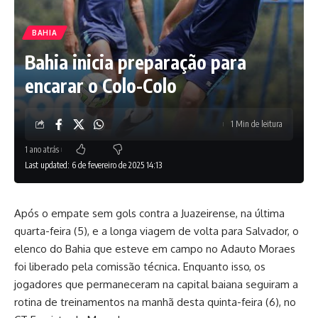
BAHIA
Bahia inicia preparação para
encarar o Colo-Colo
1 Min de leitura
1 ano atrás
Last updated: 6 de fevereiro de 2025 14:13
Após o empate sem gols contra a Juazeirense, na última
quarta-feira (5), e a longa viagem de volta para Salvador, o
elenco do Bahia que esteve em campo no Adauto Moraes
foi liberado pela comissão técnica. Enquanto isso, os
jogadores que permaneceram na capital baiana seguiram a
rotina de treinamentos na manhã desta quinta-feira (6), no