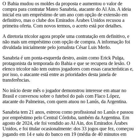
O Bahia mudou os moldes da proposta e aumentou o valor de
compra para contratar Mateo Sanabria, atacante do Al Ain. A ideia
inicial era um empréstimo de um ano com opção de extensão em
definitivo, mas o clube dos Emirados Árabes Unidos recusou a
primeira oferta. Com novos termos, o acerto está por detalhes.
A diretoria tricolor agora propõe uma contratação em definitivo, e
não mais um empréstimo com opção de compra. A informação foi
divuldada inicialmente pelo jornalista César Luis Merlo.
Sanabria é um ponta-esquerda destro, assim como Erick Pulga,
protagonista da temporada do Bahia e que se recupera de lesão. O
elenco tricolor não tem outros jogadores com essas características e,
por isso, o atacante está entre as prioridades desta janela de
transferências.
No início deste mês o jogador demonstrou interesse em atuar no
Brasil e conversou sobre o futebol do país com Flaco López,
atacante do Palmeiras, com quem atuou no Lanús, da Argentina.
Sanabria tem 21 anos, estreou como profissional no Lanús e passou
por empréstimo pelo Central Córdoba, também da Argentina. Em
agosto de 2024, ele foi vendido ao Al Ain, dos Emirados Árabes
Unidos, e foi titular ocasionalmente: dos 33 jogos que fez, começou
jogando em 14 e saiu do banco em 19 (média de 40 minutos em