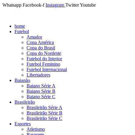
Whatsapp
Facebook-f
Instagram
Twitter
Youtube
home
Futebol
Amador
Copa América
Copa do Brasil
Copa do Nordeste
Futebol do Interior
Futebol Feminino
Futebol Internacional
Libertadores
Baianão
Baiano Série A
Baiano Série B
Baiano Série C
Brasileirão
Brasileirão Série A
Brasileirão Série B
Brasileirão Série C
Esportes
Atletismo
Basquete