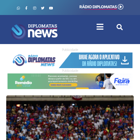
Publicidade
Publicidade