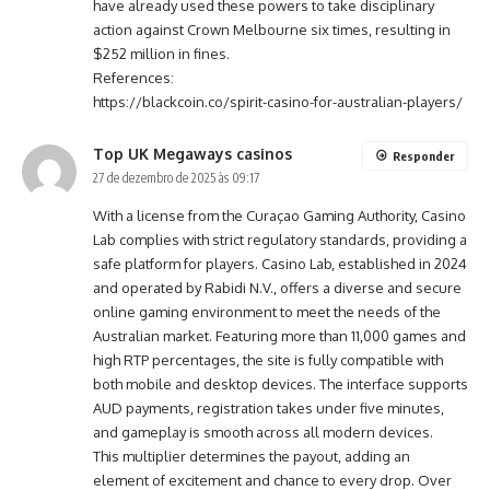
have already used these powers to take disciplinary
action against Crown Melbourne six times, resulting in
$252 million in fines.
References:
https://blackcoin.co/spirit-casino-for-australian-players/
Top UK Megaways casinos
Responder
27 de dezembro de 2025 às 09:17
With a license from the Curaçao Gaming Authority, Casino
Lab complies with strict regulatory standards, providing a
safe platform for players. Casino Lab, established in 2024
and operated by Rabidi N.V., offers a diverse and secure
online gaming environment to meet the needs of the
Australian market. Featuring more than 11,000 games and
high RTP percentages, the site is fully compatible with
both mobile and desktop devices. The interface supports
AUD payments, registration takes under five minutes,
and gameplay is smooth across all modern devices.
This multiplier determines the payout, adding an
element of excitement and chance to every drop. Over