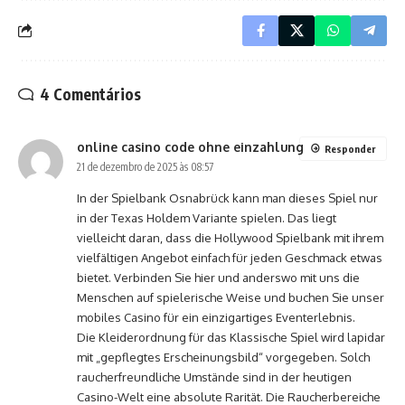
4 Comentários
online casino code ohne einzahlung
Responder
21 de dezembro de 2025 às 08:57
In der Spielbank Osnabrück kann man dieses Spiel nur
in der Texas Holdem Variante spielen. Das liegt
vielleicht daran, dass die Hollywood Spielbank mit ihrem
vielfältigen Angebot einfach für jeden Geschmack etwas
bietet. Verbinden Sie hier und anderswo mit uns die
Menschen auf spielerische Weise und buchen Sie unser
mobiles Casino für ein einzigartiges Eventerlebnis.
Die Kleiderordnung für das Klassische Spiel wird lapidar
mit „gepflegtes Erscheinungsbild“ vorgegeben. Solch
raucherfreundliche Umstände sind in der heutigen
Casino-Welt eine absolute Rarität. Die Raucherbereiche