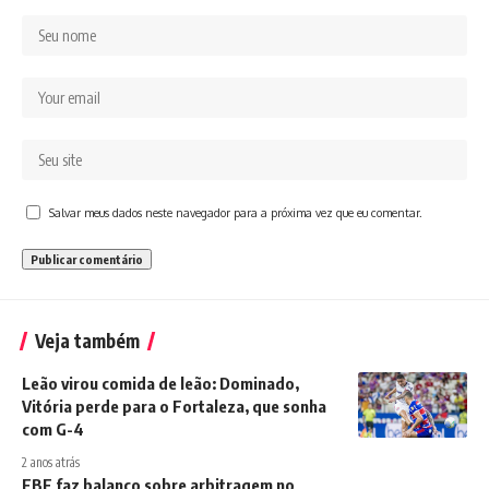
Salvar meus dados neste navegador para a próxima vez que eu comentar.
Veja também
Leão virou comida de leão: Dominado,
Vitória perde para o Fortaleza, que sonha
com G-4
2 anos atrás
FBF faz balanço sobre arbitragem no