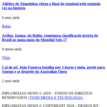
Atlético de Alagoinhas chega a final do estadual pela segunda
vez na história
6 anos atrás
Bahia
Arthur Jampa, do Bahia, comemora classificação invicta do
Brasil ao mata-mata do Mundial Sub-17
9 meses atrás
Tênis
Cai de pé: João Fonseca batalha por 3 horas e meia, perde para
Sonego e se despede do Australian Open
2 anos atrás
DIPLOMATAS NEWS © 2019 – TODOS OS DIREITOS
RESERVADOS |
YESH MEDIA E TECNOLOGIA
DIPLOMATAS NEWS © COPYRIGHT 2019 – DESIGN BY: