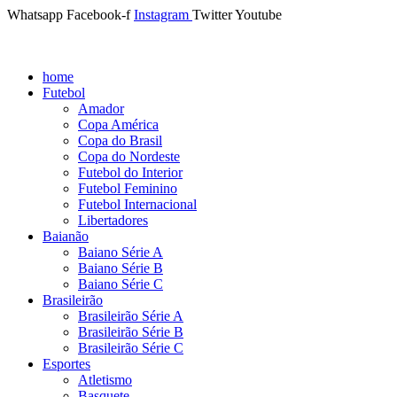
Whatsapp
Facebook-f
Instagram
Twitter
Youtube
home
Futebol
Amador
Copa América
Copa do Brasil
Copa do Nordeste
Futebol do Interior
Futebol Feminino
Futebol Internacional
Libertadores
Baianão
Baiano Série A
Baiano Série B
Baiano Série C
Brasileirão
Brasileirão Série A
Brasileirão Série B
Brasileirão Série C
Esportes
Atletismo
Basquete