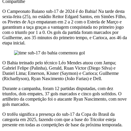
Compartilhe
O Campeonato Baiano sub-17 de 2024 é do Bahia! Na tarde desta
sexta-feira (25), no estádio Reitor Edgard Santos, em Simões Filho,
os Pivetes de Aço empataram em 2 a 2 com o Estrela de Março e
garantiram a taça graças a vantagem conquistada no primeiro jogo
com o triunfo por 1 a 0. Os gols da partida foram marcados por
Guilherme, aos 35 minutos do primeiro tempo, e Carioca, aos 46 da
etapa inicial.
O Bahia treinado pelo técnico Léo Mendes atuou com Jampa;
Gabriel Felipe (Palinha), Gerald, Ruan Victor (Diego Silva) e
Daniel Lima; Emerson, Kisner (Saymon) e Carioca; Guilherme
(Richarllyson), Ryan Nascimento (João Farias) e Dell.
Durante a campanha, foram 12 partidas disputadas, com dez
triunfos, dois empates, 37 gols marcados e cinco gols sofridos. O
artilheiro da competição foi o atacante Ryan Nascimento, com nove
gols marcados.
O troféu significa a presença do sub-17 da Copa do Brasil da
categoria em 2025, fazendo com que a base do Tricolor esteja
presente em todas as competições de base da próxima temporada.