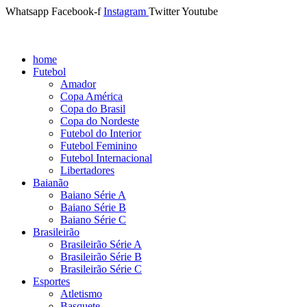
Whatsapp
Facebook-f
Instagram
Twitter
Youtube
home
Futebol
Amador
Copa América
Copa do Brasil
Copa do Nordeste
Futebol do Interior
Futebol Feminino
Futebol Internacional
Libertadores
Baianão
Baiano Série A
Baiano Série B
Baiano Série C
Brasileirão
Brasileirão Série A
Brasileirão Série B
Brasileirão Série C
Esportes
Atletismo
Basquete