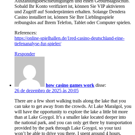
Auszahlungsbeschleunigungen und einen Geburtstagsschub.
Sobald Ihr Konto verifiziert ist, können Sie VIP aktivieren
und Zugriff auf Sonderprämien erhalten. Solange Dendera
Casino installiert ist, können Sie Ihre Lieblingsspiele
reibungslos auf Ihrem Telefon, Tablet oder Computer spielen.
References:
https://online-spielhallen.de/1red-casino-deutschland-eine-
tiefenanalyse-fur-spieler/
Responder
how casino games work
disse:
26 de dezembro de 2025 às 20:05
There are a few short walking trails along the lake that you
can take to get away from the crowds. At Lake Maralgol, you
will have the opportunity to explore the lake a little bit more
than at Lake Goygol. It’s a smaller lake located deeper into
the national park, and you can only get there by transportation
provided by the park through Lake Goygol, so your taxi
won’t be able to drive you there. I spent around 4 hours,