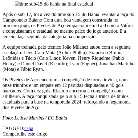
Após o sub-17, foi a vez do time sub-15 do Bahia levantar a taça do
Campeonato Baiano Com uma boa vantagem construída no
primeiro jogo, os Pivetes de Aço empataram em 0 a 0 com o Vitória
e conquistaram o estadual no mesmo palco do jogo anterior. É a
terceira taça seguida da categoria na competição.
A equipe treinada pelo técnico João Milanez atuou com a seguinte
escalação: Levi; Caio Mota (Arthur Phillip), Francisco Bruno,
Leônidas e Tácio (Caio Lino); Keven, Henry Riquelme (Pablo
Henry) e Daniel David (Ricardo); Lyan (Fagner), Jonathan Marinho
(Mota) e Fábio Ryan.
Os Pivetes de Aço encerram a competição de forma invicta, com
onze triunfos e um empate em 12 partidas disputadas e 40 gols
marcados. Com dez gols, Ricardo encerrou a competição com
artilheiro. A taça conquistada pelo sub-15 fecha a trinca de títulos
estaduais para a base na temporada 2024, reforçando a hegemonia
dos Pivetes de Aço.
Foto: Letícia Martins / EC Bahia
TAGGED:
capa
Compartilhe este artigo