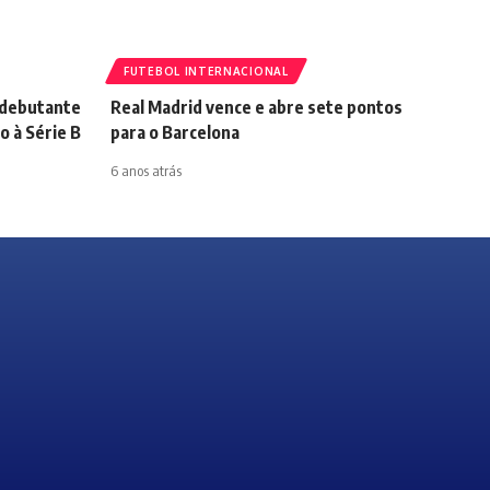
FUTEBOL INTERNACIONAL
 debutante
Real Madrid vence e abre sete pontos
 à Série B
para o Barcelona
6 anos atrás