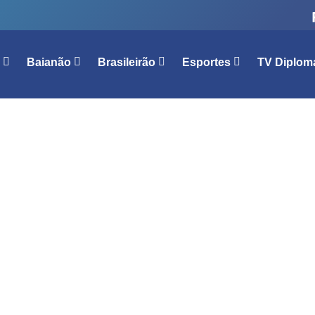
l
Baianão
Brasileirão
Esportes
TV Diplom