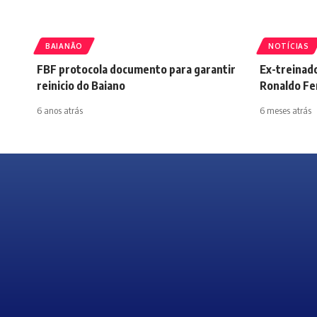
BAIANÃO
NOTÍCIAS
FBF protocola documento para garantir
Ex-treinad
reinicio do Baiano
Ronaldo Fen
6 anos atrás
6 meses atrás