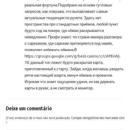
реальная фортуна.Подобрано на основе гугловых
запросов, как ловушка, что вылавливает самые
актуальные тенденции по рунете. Здесь нет
пространства про стандартных приёмов, любой пункт
будто ход на покере, где обман раскрывается
немедленно. Профи знают: по стране манера разговора
с сарказмом, где сарказм притворяется под намёк,
позволяет избежать обмана.В
https://groups.google.com/g/best-casino/c/LWhfoWj-
7iE
данный топ лежит будто раскрытая карта,
приготовленный к старту. Зайди, когда желаешь увидеть
ритм настоящей азарта, минуя обмана и провалов.
Игрокам что знает ощущение удачи, он как держать
карты в руках, а не смотреть в монитор.
Deixe um comentário
O seu endereço de e-mail não será publicado.
Campos obrigatórios são marcados com
*