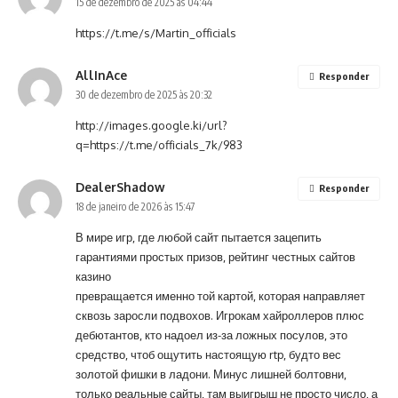
15 de dezembro de 2025 às 04:44
https://t.me/s/Martin_officials
AllInAce
Responder
30 de dezembro de 2025 às 20:32
http://images.google.ki/url?
q=https://t.me/officials_7k/983
DealerShadow
Responder
18 de janeiro de 2026 às 15:47
В мире игр, где любой сайт пытается зацепить
гарантиями простых призов, рейтинг честных сайтов
казино
превращается именно той картой, которая направляет
сквозь заросли подвохов. Игрокам хайроллеров плюс
дебютантов, кто надоел из-за ложных посулов, это
средство, чтоб ощутить настоящую rtp, будто вес
золотой фишки в ладони. Минус лишней болтовни,
только реальные сайты, там выигрыш не просто число, а