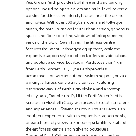
Yes, Crown Perth provides both free and paid parking
options, including open-air lots and multi-level covered
parking facilities conveniently located near the casino
and hotels. With over 390 stylish rooms and loft-style
suites, the hotel is known for its urban design, generous
space, and floor-to-ceiling windows offering stunning
views of the city or Swan River. The fitness centre
features the latest Technogym equipment, while the
expansive lagoon-style pool deck offers private cabanas
and poolside service. Located in Perth, less than 1 km
from Perth Concert Hall, Hyde Perth provides
accommodation with an outdoor swimming pool, private
parking, a fitness centre and a terrace. Featuring
panoramic views of Perth’s city skyline and a rooftop
infinity pool, Doubletree By Hilton Perth Waterfront is
situated in Elizabeth Quay, with access to local attractions
and experiences… Staying at Crown Towers Perth is an
indulgent experience, with its expansive lagoon pools,
unparalleled city views, luxurious spa facilities, state-of-
the-art fitness centre and high-end boutiques.
Rockpool Bar & Grill brings premium Australian beef,