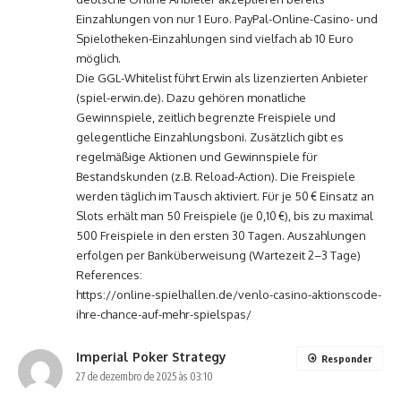
Einzahlungen von nur 1 Euro. PayPal-Online-Casino- und
Spielotheken-Einzahlungen sind vielfach ab 10 Euro
möglich.
Die GGL-Whitelist führt Erwin als lizenzierten Anbieter
(spiel-erwin.de). Dazu gehören monatliche
Gewinnspiele, zeitlich begrenzte Freispiele und
gelegentliche Einzahlungsboni. Zusätzlich gibt es
regelmäßige Aktionen und Gewinnspiele für
Bestandskunden (z.B. Reload-Action). Die Freispiele
werden täglich im Tausch aktiviert. Für je 50 € Einsatz an
Slots erhält man 50 Freispiele (je 0,10 €), bis zu maximal
500 Freispiele in den ersten 30 Tagen. Auszahlungen
erfolgen per Banküberweisung (Wartezeit 2–3 Tage)
References:
https://online-spielhallen.de/venlo-casino-aktionscode-
ihre-chance-auf-mehr-spielspas/
Imperial Poker Strategy
Responder
27 de dezembro de 2025 às 03:10