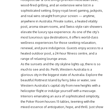
wood-fired grilling, and an extensive wine list in a
sophisticated setting. Enjoy royal-level gaming, jackpots,
and real wins straight from your screen — anytime,
anywhere in Australia. Private suites, a heated vitality
pool, aroma steam rooms, and Swiss-style rain showers
elevate the luxury spa experience. As one of the city’s
most luxurious spa destinations, it offers world-class
wellness experiences for those seeking relaxation,
renewal, and pure indulgence. Guests enjoy access to a
heated outdoor pool, a 24-hour fitness centre, and a
range of relaxing lounge areas.
As the sunsets and the city skyline lights up, there is so
much to see and do. Perth, Western Australia is a
glorious city in the biggest state of Australia. Explore the
beautiful Rottnest Island by ferry, bike or water, see
Western Australia’s capital city from new heights with a
helicopter flight or indulge yourself with a massage.
Interiors emanating an aura of sophisticated simplicity,
the Poker Room houses 15 tables, teeming with the
mixed essence of anticipation, hope, and thrill. Just show