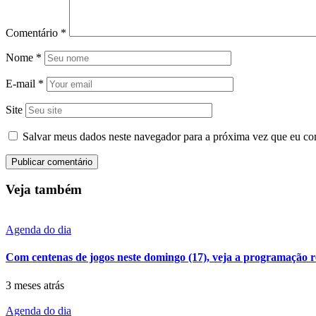
Comentário
*
Nome
*
E-mail
*
Site
Salvar meus dados neste navegador para a próxima vez que eu co
Veja também
Agenda do dia
Com centenas de jogos neste domingo (17), veja a programação 
3 meses atrás
Agenda do dia