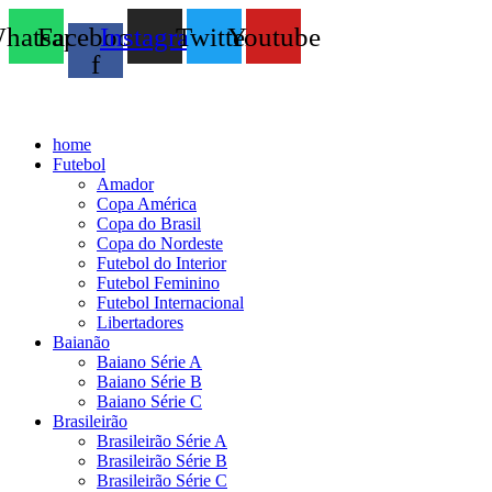
hatsapp
Facebook-
Instagram
Twitter
Youtube
f
home
Futebol
Amador
Copa América
Copa do Brasil
Copa do Nordeste
Futebol do Interior
Futebol Feminino
Futebol Internacional
Libertadores
Baianão
Baiano Série A
Baiano Série B
Baiano Série C
Brasileirão
Brasileirão Série A
Brasileirão Série B
Brasileirão Série C