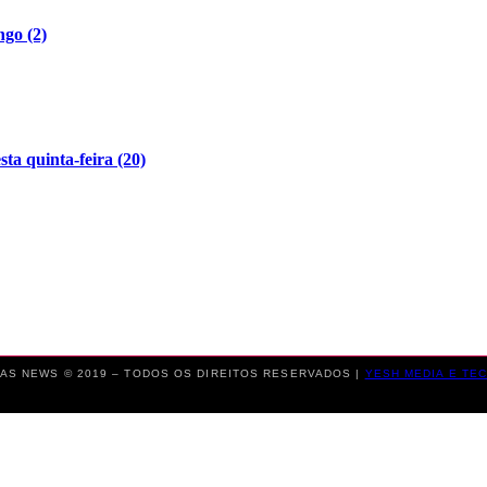
ngo (2)
ta quinta-feira (20)
AS NEWS © 2019 – TODOS OS DIREITOS RESERVADOS |
YESH MEDIA E TE