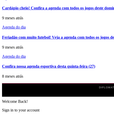
Cardápio cheio! Confira a agenda com todos os jogos deste domi
9 meses atrás
Agenda do dia
Feriadão com muito futebol! Veja a agenda com todos os jogos des
9 meses atrás
Agenda do dia
Confira nossa agenda esportiva desta quinta-feira (27)
8 meses atrás
DIPLOMAT
Welcome Back!
Sign in to your account