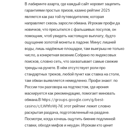
В лабиринте азарта, где каждый сайт норовит зацепить
гарантиями простых призов, казино рейтинг 2025
является как раз той путеводителем, которая
направляет сквозь заросли обмана. Игрокам профи да
новичков, что пресытился с фальшивых посулов, он
помощник, чтоб увидеть настоящую выплату, будто
ощущение золотой монеты в ладони. Минус лишней
воды, лишь надёжные площадки, там выигрыш не только
число, а конкретная везение.Собрано по яндексовых
поисков, словно сеть, что захватывает самые свежие
тренды на рунете. В нём отсутствует роли про
стандартных трюков, любой пункт как ставка на столе,
там обман выявляется немедленно. Профи знают: по
России тон разговора на подтекстом, где ирония
маскируется как рекомендацию, помогает миновать
обмана.В
https://groups.google.com/g/best-
casino/c/LWhfoWj-7iE
этот рейтинг лежит словно
раскрытая раздача, подготовленный на раздаче.
Посмотри, когда хочешь ощутить биение подлинной
ставки, обходя мифов и неудач. Игрокам кто ценит