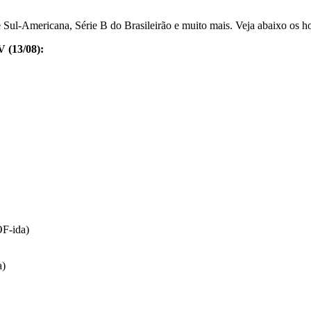
ul-Americana, Série B do Brasileirão e muito mais. Veja abaixo os horá
V (13/08):
F-ida)
a)