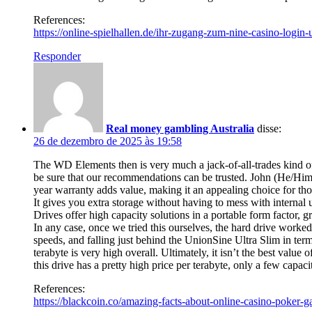
References:
https://online-spielhallen.de/ihr-zugang-zum-nine-casino-login
Responder
Real money gambling Australia
disse:
26 de dezembro de 2025 às 19:58
The WD Elements then is very much a jack-of-all-trades kind of 
be sure that our recommendations can be trusted. John (He/Him
year warranty adds value, making it an appealing choice for thos
It gives you extra storage without having to mess with internal 
Drives offer high capacity solutions in a portable form factor,
In any case, once we tried this ourselves, the hard drive worke
speeds, and falling just behind the UnionSine Ultra Slim in te
terabyte is very high overall. Ultimately, it isn’t the best value
this drive has a pretty high price per terabyte, only a few capacit
References:
https://blackcoin.co/amazing-facts-about-online-casino-poker