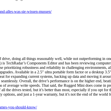
-und-alles-was-sie-wissen-mussen/
drive, doing all things reasonably well, while not outperforming in one
) is TechRadar’s Components Editor and has been reviewing computer ha
e prioritizing robustness and reliability in challenging environments, al
upgrades. Available in a 2.5″ ultra portable form factor or a desktop 3
 great for expanding current systems, backing up data and moving it arou
d seamlessly. Overall, the drive’s performance is on the higher end, b
rms of average write speeds. That said, the Rugged Mini does come in pr
 of all the drives tested, but it’s better than most, especially if you opt
y options, and just a 1-year warranty, but it’s not the end of the world fo
-games-you-should-know/