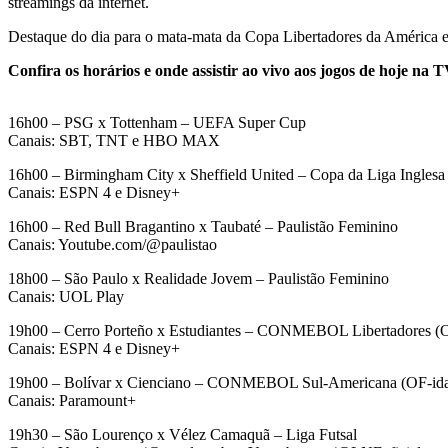
streamings da internet.
Destaque do dia para o mata-mata da Copa Libertadores da América e S
Confira os horários e onde assistir ao vivo aos jogos de hoje na T
16h00 – PSG x Tottenham – UEFA Super Cup
Canais: SBT, TNT e HBO MAX
16h00 – Birmingham City x Sheffield United – Copa da Liga Inglesa
Canais: ESPN 4 e Disney+
16h00 – Red Bull Bragantino x Taubaté – Paulistão Feminino
Canais: Youtube.com/@paulistao
18h00 – São Paulo x Realidade Jovem – Paulistão Feminino
Canais: UOL Play
19h00 – Cerro Porteño x Estudiantes – CONMEBOL Libertadores (O
Canais: ESPN 4 e Disney+
19h00 – Bolívar x Cienciano – CONMEBOL Sul-Americana (OF-id
Canais: Paramount+
19h30 – São Lourenço x Vélez Camaquã – Liga Futsal