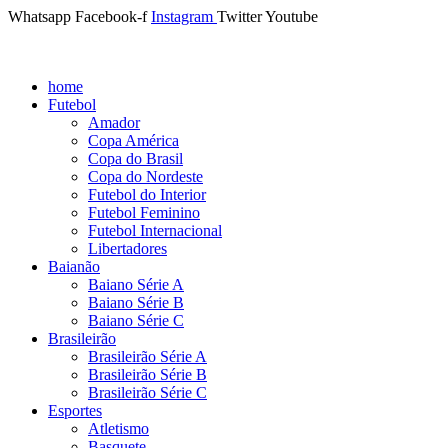
Whatsapp
Facebook-f
Instagram
Twitter
Youtube
home
Futebol
Amador
Copa América
Copa do Brasil
Copa do Nordeste
Futebol do Interior
Futebol Feminino
Futebol Internacional
Libertadores
Baianão
Baiano Série A
Baiano Série B
Baiano Série C
Brasileirão
Brasileirão Série A
Brasileirão Série B
Brasileirão Série C
Esportes
Atletismo
Basquete