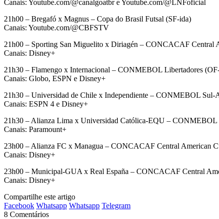
Canais: Youtube.com/@canalgoatbr e Youtube.com/@LNFoficial
21h00 – Bregafó x Magnus – Copa do Brasil Futsal (SF-ida)
Canais: Youtube.com/@CBFSTV
21h00 – Sporting San Miguelito x Diriagén – CONCACAF Central 
Canais: Disney+
21h30 – Flamengo x Internacional – CONMEBOL Libertadores (OF-
Canais: Globo, ESPN e Disney+
21h30 – Universidad de Chile x Independiente – CONMEBOL Sul-A
Canais: ESPN 4 e Disney+
21h30 – Alianza Lima x Universidad Católica-EQU – CONMEBOL S
Canais: Paramount+
23h00 – Alianza FC x Managua – CONCACAF Central American C
Canais: Disney+
23h00 – Municipal-GUA x Real España – CONCACAF Central Ame
Canais: Disney+
Compartilhe este artigo
Facebook
Whatsapp
Whatsapp
Telegram
8 Comentários