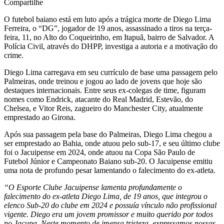
Compartilhe
O futebol baiano está em luto após a trágica morte de Diego Lima
Ferreira, o “DG”, jogador de 19 anos, assassinado a tiros na terça-
feira, 11, no Alto do Coqueirinho, em Itapuã, bairro de Salvador. A
Polícia Civil, através do DHPP, investiga a autoria e a motivação do
crime.
Diego Lima carregava em seu currículo de base uma passagem pelo
Palmeiras, onde treinou e jogou ao lado de jovens que hoje são
destaques internacionais. Entre seus ex-colegas de time, figuram
nomes como Endrick, atacante do Real Madrid, Estevão, do
Chelsea, e Vitor Reis, zagueiro do Manchester City, atualmente
emprestado ao Girona.
Após sua passagem pela base do Palmeiras, Diego Lima chegou a
ser emprestado ao Bahia, onde atuou pelo sub-17, e seu último clube
foi o Jacuipense em 2024, onde atuou na Copa São Paulo de
Futebol Júnior e Campeonato Baiano sub-20. O Jacuipense emitiu
uma nota de profundo pesar lamentando o falecimento do ex-atleta.
“O Esporte Clube Jacuipense lamenta profundamente o
falecimento do ex-atleta Diego Lima, de 19 anos, que integrou o
elenco Sub-20 do clube em 2024 e possuía vínculo não profissional
vigente. Diego era um jovem promissor e muito querido por todos
no Jacupa. Neste momento de imensa tristeza, expressamos nossas