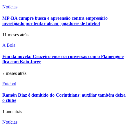
Notícias
MP-BA cumpre busca e apreensão contra empresário
investigado por tentar aliciar jogadores de futebol
11 meses atrás
A Bola
Fim da novela: Cruzeiro encerra conversas com o Flamengo e
fica com Kaio Jorge
7 meses atrás
Futebol
Ramón Diaz é demitido do Corinthians; auxiliar também deixa
o clube
1 ano atrás
Notícias