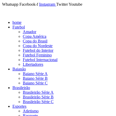
Whatsapp
Facebook-f
Instagram
Twitter
Youtube
home
Futebol
Amador
Copa América
Copa do Brasil
Copa do Nordeste
Futebol do Interior
Futebol Feminino
Futebol Internacional
Libertadores
Baianão
Baiano Série A
Baiano Série B
Baiano Série C
Brasileirão
Brasileirão Série A
Brasileirão Série B
Brasileirão Série C
Esportes
Atletismo
Basquete