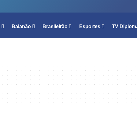
l
Baianão
Brasileirão
Esportes
TV Diplom