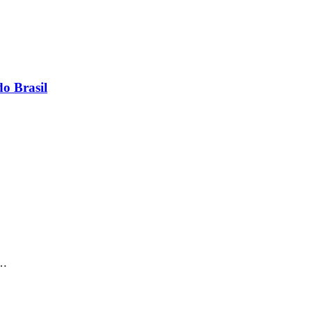
do Brasil
s…