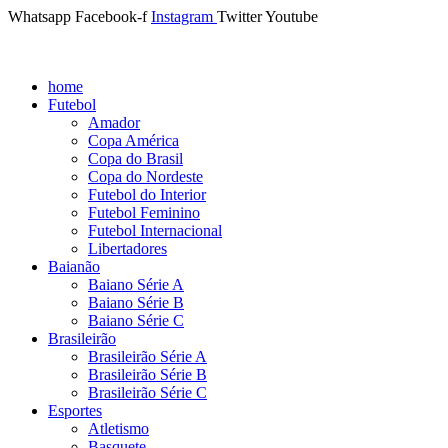
Whatsapp
Facebook-f
Instagram
Twitter
Youtube
home
Futebol
Amador
Copa América
Copa do Brasil
Copa do Nordeste
Futebol do Interior
Futebol Feminino
Futebol Internacional
Libertadores
Baianão
Baiano Série A
Baiano Série B
Baiano Série C
Brasileirão
Brasileirão Série A
Brasileirão Série B
Brasileirão Série C
Esportes
Atletismo
Basquete