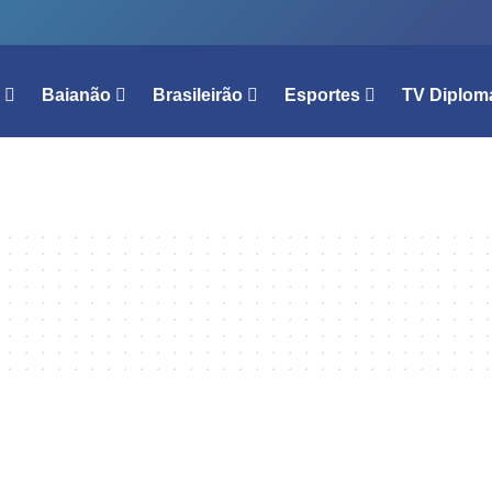
l
Baianão
Brasileirão
Esportes
TV Diplom