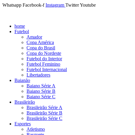
Whatsapp
Facebook-f
Instagram
Twitter
Youtube
home
Futebol
Amador
Copa América
Copa do Brasil
Copa do Nordeste
Futebol do Interior
Futebol Feminino
Futebol Internacional
Libertadores
Baianão
Baiano Série A
Baiano Série B
Baiano Série C
Brasileirão
Brasileirão Série A
Brasileirão Série B
Brasileirão Série C
Esportes
Atletismo
Basquete