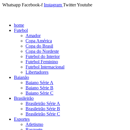
Whatsapp
Facebook-f
Instagram
Twitter
Youtube
home
Futebol
Amador
Copa América
Copa do Brasil
Copa do Nordeste
Futebol do Interior
Futebol Feminino
Futebol Internacional
Libertadores
Baianão
Baiano Série A
Baiano Série B
Baiano Série C
Brasileirão
Brasileirão Série A
Brasileirão Série B
Brasileirão Série C
Esportes
Atletismo
Basquete