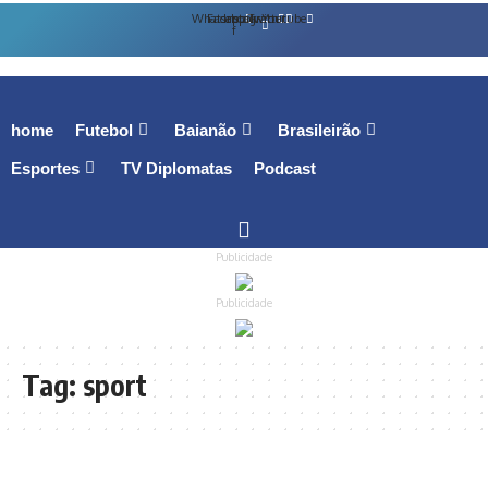
Whatsapp
Facebook-
Instagram
Twitter
Youtube
f
home
Futebol
Baianão
Brasileirão
Esportes
TV Diplomatas
Podcast
Publicidade
Publicidade
Tag:
sport