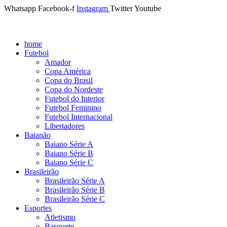
Whatsapp
Facebook-f
Instagram
Twitter
Youtube
home
Futebol
Amador
Copa América
Copa do Brasil
Copa do Nordeste
Futebol do Interior
Futebol Feminino
Futebol Internacional
Libertadores
Baianão
Baiano Série A
Baiano Série B
Baiano Série C
Brasileirão
Brasileirão Série A
Brasileirão Série B
Brasileirão Série C
Esportes
Atletismo
Basquete