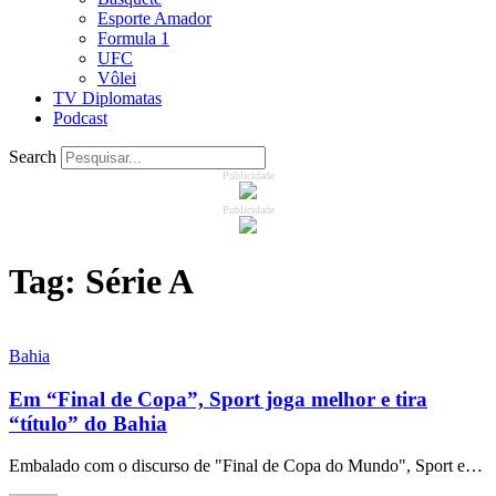
Esporte Amador
Formula 1
UFC
Vôlei
TV Diplomatas
Podcast
Search
Publicidade
Publicidade
Tag:
Série A
Bahia
Em “Final de Copa”, Sport joga melhor e tira
“título” do Bahia
Embalado com o discurso de "Final de Copa do Mundo", Sport e…