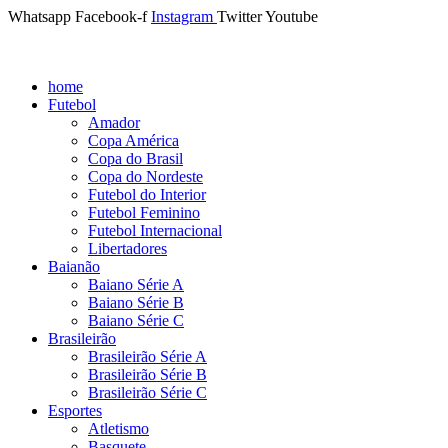
Whatsapp
Facebook-f
Instagram
Twitter
Youtube
home
Futebol
Amador
Copa América
Copa do Brasil
Copa do Nordeste
Futebol do Interior
Futebol Feminino
Futebol Internacional
Libertadores
Baianão
Baiano Série A
Baiano Série B
Baiano Série C
Brasileirão
Brasileirão Série A
Brasileirão Série B
Brasileirão Série C
Esportes
Atletismo
Basquete