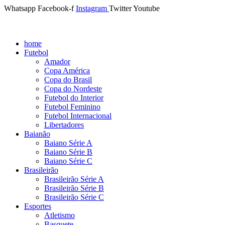
Whatsapp
Facebook-f
Instagram
Twitter
Youtube
home
Futebol
Amador
Copa América
Copa do Brasil
Copa do Nordeste
Futebol do Interior
Futebol Feminino
Futebol Internacional
Libertadores
Baianão
Baiano Série A
Baiano Série B
Baiano Série C
Brasileirão
Brasileirão Série A
Brasileirão Série B
Brasileirão Série C
Esportes
Atletismo
Basquete