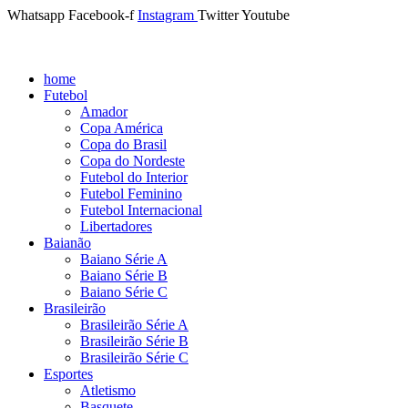
Whatsapp
Facebook-f
Instagram
Twitter
Youtube
home
Futebol
Amador
Copa América
Copa do Brasil
Copa do Nordeste
Futebol do Interior
Futebol Feminino
Futebol Internacional
Libertadores
Baianão
Baiano Série A
Baiano Série B
Baiano Série C
Brasileirão
Brasileirão Série A
Brasileirão Série B
Brasileirão Série C
Esportes
Atletismo
Basquete