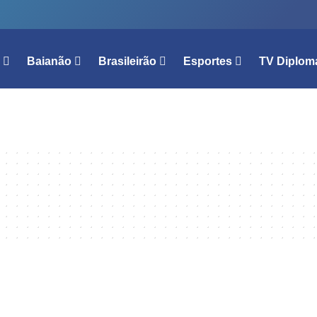
l
Baianão
Brasileirão
Esportes
TV Diplom