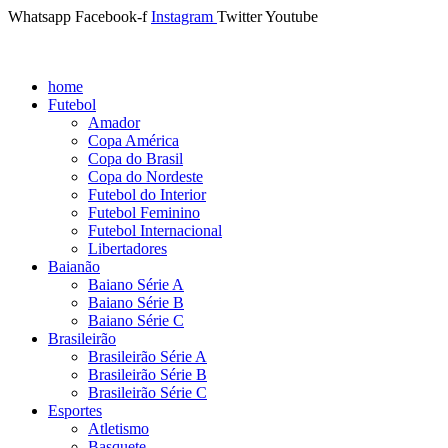
Whatsapp
Facebook-f
Instagram
Twitter
Youtube
home
Futebol
Amador
Copa América
Copa do Brasil
Copa do Nordeste
Futebol do Interior
Futebol Feminino
Futebol Internacional
Libertadores
Baianão
Baiano Série A
Baiano Série B
Baiano Série C
Brasileirão
Brasileirão Série A
Brasileirão Série B
Brasileirão Série C
Esportes
Atletismo
Basquete