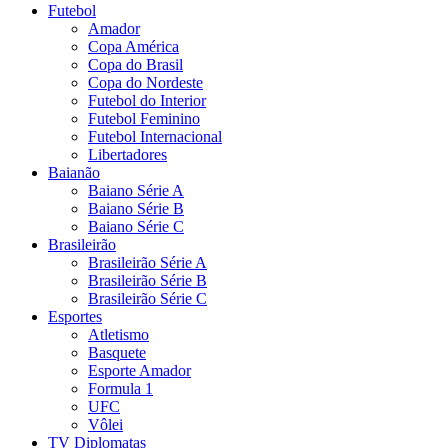
Futebol
Amador
Copa América
Copa do Brasil
Copa do Nordeste
Futebol do Interior
Futebol Feminino
Futebol Internacional
Libertadores
Baianão
Baiano Série A
Baiano Série B
Baiano Série C
Brasileirão
Brasileirão Série A
Brasileirão Série B
Brasileirão Série C
Esportes
Atletismo
Basquete
Esporte Amador
Formula 1
UFC
Vôlei
TV Diplomatas