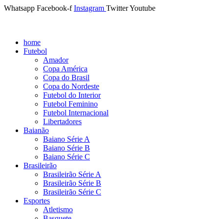
Whatsapp
Facebook-f
Instagram
Twitter
Youtube
home
Futebol
Amador
Copa América
Copa do Brasil
Copa do Nordeste
Futebol do Interior
Futebol Feminino
Futebol Internacional
Libertadores
Baianão
Baiano Série A
Baiano Série B
Baiano Série C
Brasileirão
Brasileirão Série A
Brasileirão Série B
Brasileirão Série C
Esportes
Atletismo
Basquete