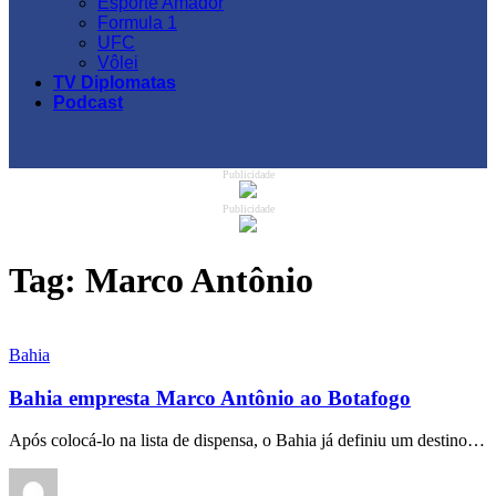
Esporte Amador
Formula 1
UFC
Vôlei
TV Diplomatas
Podcast
Publicidade
Publicidade
Tag:
Marco Antônio
Bahia
Bahia empresta Marco Antônio ao Botafogo
Após colocá-lo na lista de dispensa, o Bahia já definiu um destino…