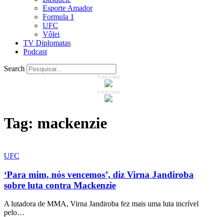
Esporte Amador
Formula 1
UFC
Vôlei
TV Diplomatas
Podcast
Search
Publicidade
Publicidade
Tag:
mackenzie
UFC
‘Para mim, nós vencemos’, diz Virna Jandiroba
sobre luta contra Mackenzie
A lutadora de MMA, Virna Jandiroba fez mais uma luta incrível
pelo…