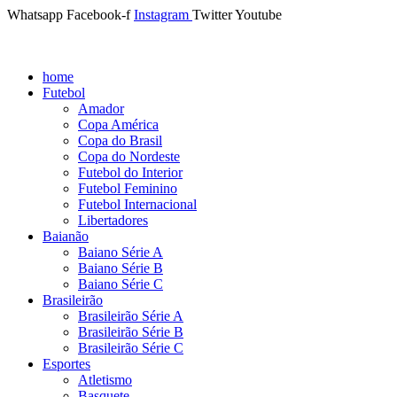
Whatsapp
Facebook-f
Instagram
Twitter
Youtube
home
Futebol
Amador
Copa América
Copa do Brasil
Copa do Nordeste
Futebol do Interior
Futebol Feminino
Futebol Internacional
Libertadores
Baianão
Baiano Série A
Baiano Série B
Baiano Série C
Brasileirão
Brasileirão Série A
Brasileirão Série B
Brasileirão Série C
Esportes
Atletismo
Basquete