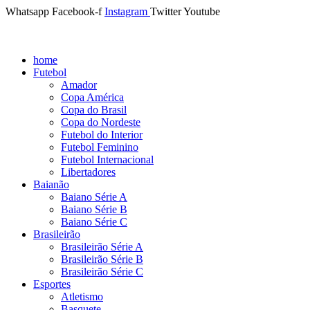
Whatsapp
Facebook-f
Instagram
Twitter
Youtube
home
Futebol
Amador
Copa América
Copa do Brasil
Copa do Nordeste
Futebol do Interior
Futebol Feminino
Futebol Internacional
Libertadores
Baianão
Baiano Série A
Baiano Série B
Baiano Série C
Brasileirão
Brasileirão Série A
Brasileirão Série B
Brasileirão Série C
Esportes
Atletismo
Basquete