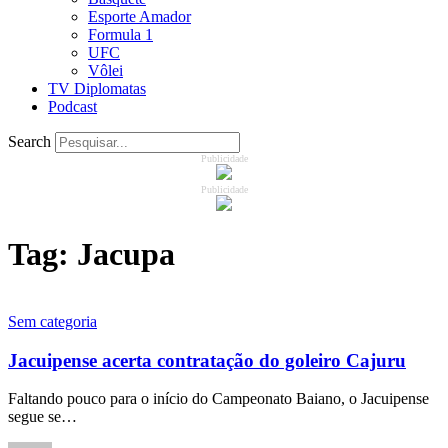
Esporte Amador
Formula 1
UFC
Vôlei
TV Diplomatas
Podcast
Search
Publicidade
Publicidade
Tag:
Jacupa
Sem categoria
Jacuipense acerta contratação do goleiro Cajuru
Faltando pouco para o início do Campeonato Baiano, o Jacuipense
segue se…