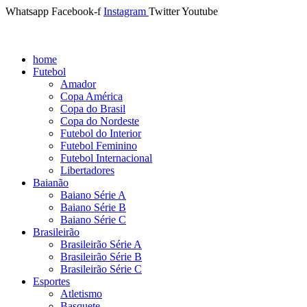
Whatsapp
Facebook-f
Instagram
Twitter
Youtube
home
Futebol
Amador
Copa América
Copa do Brasil
Copa do Nordeste
Futebol do Interior
Futebol Feminino
Futebol Internacional
Libertadores
Baianão
Baiano Série A
Baiano Série B
Baiano Série C
Brasileirão
Brasileirão Série A
Brasileirão Série B
Brasileirão Série C
Esportes
Atletismo
Basquete